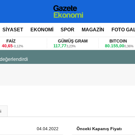
SİYASET
EKONOMİ
SPOR
MAGAZİN
FOTO GA
FAİZ
GÜMÜŞ GRAM
BITCOIN
0,65
117,77
80.155,00
-0,12%
3,23%
0,36%
 değerlendirdi
i
04.04.2022
Önceki Kapanış Fiyatı