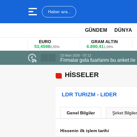
Haber ara...
GÜNDEM
DÜNYA
EURO
GRAM ALTIN
53,4598
6.890,41
4
1%
0,55%
1,09%
23 Mart 2026 - 07:12
Firmalar gıda fuarlarını bu anket ile
HİSSELER
LDR TURIZM - LIDER
Genel Bilgiler
Şirket Bilgiler
Hissenin ilk işlem tarihi