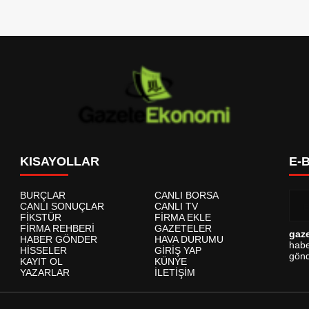
KISAYOLLAR
E-
BURÇLAR
CANLI BORSA
CANLI SONUÇLAR
CANLI TV
FİKSTÜR
FİRMA EKLE
FİRMA REHBERİ
GAZETELER
gaz
HABER GÖNDER
HAVA DURUMU
habe
HİSSELER
GİRİŞ YAP
gönd
KAYIT OL
KÜNYE
YAZARLAR
İLETİŞİM