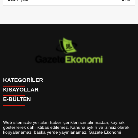
KATEGORİLER
KISAYOLLAR
GÜNDEM
E-BÜLTEN
DÜNYA
BURÇLAR
SİYASET
CANLI BORSA
EKONOMİ
CANLI SONUÇLAR
SPOR
CANLI TV
MAGAZİN
Web sitemizde yer alan haber içerikleri izin alınmadan, kaynak
FİKSTÜR
SAĞLIK
gösterilerek dahi iktibas edilemez. Kanuna aykırı ve izinsiz olarak
FİRMA EKLE
EĞİTİM
gazeteekonomi.com
e-bültenine abone olarak, tarafınıza haber,
kopyalanamaz, başka yerde yayınlanamaz. Gazete Ekonomi
FİRMA REHBERİ
YAŞAM
duyuru ve kampanya içerikli e-postaların gönderilmesini kabul etmiş