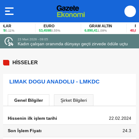
LAR
EURO
GRAM ALTIN
FAİZ
8
53,4598
6.890,41
40,65
0,11%
0,55%
1,09%
-0
23 Mart 2026 - 09:05
Kadın çalışan oranında dünyayı geçti zirvede ödüle uçtu
HİSSELER
LIMAK DOGU ANADOLU - LMKDC
Genel Bilgiler
Şirket Bilgileri
Hissenin ilk işlem tarihi
22.02.2024
Son İşlem Fiyatı
24.3