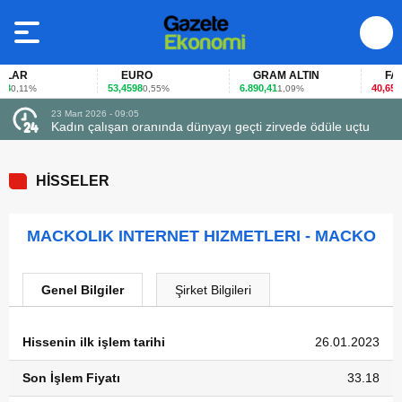
LAR
EURO
GRAM ALTIN
FAİZ
53,4598
6.890,41
40,65
0,11%
0,55%
1,09%
-0,
23 Mart 2026 - 09:05
Kadın çalışan oranında dünyayı geçti zirvede ödüle uçtu
HİSSELER
MACKOLIK INTERNET HIZMETLERI - MACKO
Genel Bilgiler
Şirket Bilgileri
Hissenin ilk işlem tarihi
26.01.2023
Son İşlem Fiyatı
33.18