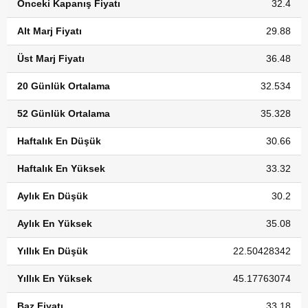
Önceki Kapanış Fiyatı
32.4
Alt Marj Fiyatı
29.88
Üst Marj Fiyatı
36.48
20 Günlük Ortalama
32.534
52 Günlük Ortalama
35.328
Haftalık En Düşük
30.66
Haftalık En Yüksek
33.32
Aylık En Düşük
30.2
Aylık En Yüksek
35.08
Yıllık En Düşük
22.50428342
Yıllık En Yüksek
45.17763074
Baz Fiyatı
33.18