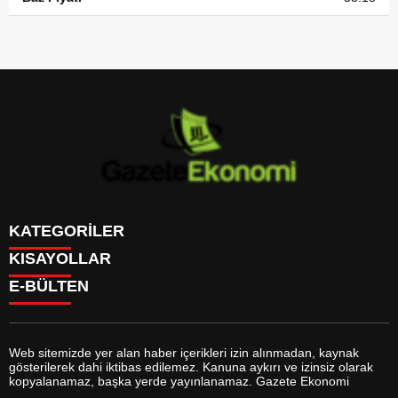
KATEGORİLER
KISAYOLLAR
GÜNDEM
E-BÜLTEN
DÜNYA
BURÇLAR
SİYASET
CANLI BORSA
EKONOMİ
CANLI SONUÇLAR
SPOR
CANLI TV
MAGAZİN
Web sitemizde yer alan haber içerikleri izin alınmadan, kaynak
FİKSTÜR
SAĞLIK
gösterilerek dahi iktibas edilemez. Kanuna aykırı ve izinsiz olarak
FİRMA EKLE
EĞİTİM
gazeteekonomi.com
e-bültenine abone olarak, tarafınıza haber,
kopyalanamaz, başka yerde yayınlanamaz. Gazete Ekonomi
FİRMA REHBERİ
YAŞAM
duyuru ve kampanya içerikli e-postaların gönderilmesini kabul etmiş