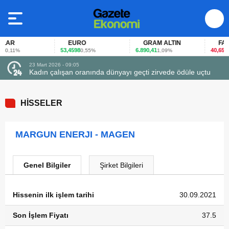
AR
EURO
GRAM ALTIN
FAİZ
53,4598
6.890,41
40,65
0,11%
0,55%
1,09%
-0,
23 Mart 2026 - 09:05
Kadın çalışan oranında dünyayı geçti zirvede ödüle uçtu
HİSSELER
MARGUN ENERJI - MAGEN
Genel Bilgiler
Şirket Bilgileri
Hissenin ilk işlem tarihi
30.09.2021
Son İşlem Fiyatı
37.5