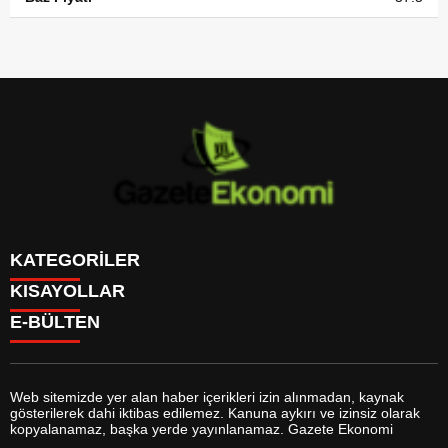
KATEGORİLER
KISAYOLLAR
GÜNDEM
E-BÜLTEN
DÜNYA
BURÇLAR
SİYASET
CANLI BORSA
EKONOMİ
CANLI SONUÇLAR
SPOR
CANLI TV
MAGAZİN
Web sitemizde yer alan haber içerikleri izin alınmadan, kaynak
FİKSTÜR
SAĞLIK
gösterilerek dahi iktibas edilemez. Kanuna aykırı ve izinsiz olarak
FİRMA EKLE
EĞİTİM
gazeteekonomi.com
e-bültenine abone olarak, tarafınıza haber,
kopyalanamaz, başka yerde yayınlanamaz. Gazete Ekonomi
FİRMA REHBERİ
YAŞAM
duyuru ve kampanya içerikli e-postaların gönderilmesini kabul etmiş