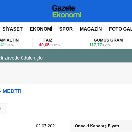
SİYASET
EKONOMİ
SPOR
MAGAZİN
FOTO GA
LTIN
FAİZ
GÜMÜŞ GRAM
40,65
117,77
8
09%
-0,12%
3,23%
ti zirvede ödüle uçtu
- MEDTR
i
02.07.2021
Önceki Kapanış Fiyatı