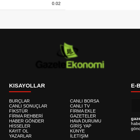
0.02
KISAYOLLAR
E-
BURÇLAR
CANLI BORSA
CANLI SONUÇLAR
CANLI TV
FİKSTÜR
FİRMA EKLE
FİRMA REHBERİ
GAZETELER
gaz
HABER GÖNDER
HAVA DURUMU
habe
HİSSELER
GİRİŞ YAP
gönd
KAYIT OL
KÜNYE
YAZARLAR
İLETİŞİM