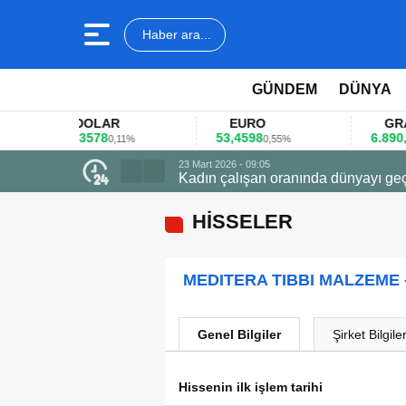
Haber ara...
GÜNDEM
DÜNYA
DOLAR
EURO
GRAM A
45,3578
53,4598
6.890,41
0,11%
0,55%
1,
23 Mart 2026 - 09:05
Kadın çalışan oranında dünyayı geç
HİSSELER
MEDITERA TIBBI MALZEME 
Genel Bilgiler
Şirket Bilgiler
Hissenin ilk işlem tarihi