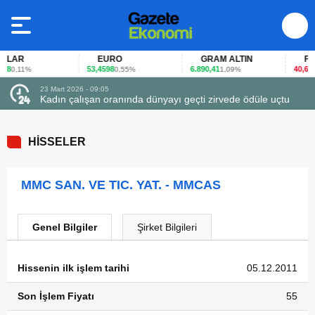
LAR
EURO
GRAM ALTIN
FAİZ
8
53,4598
6.890,41
40,65
0,11%
0,55%
1,09%
-0
23 Mart 2026 - 09:05
Kadın çalışan oranında dünyayı geçti zirvede ödüle uçtu
HİSSELER
MMC SAN. VE TIC. YAT. - MMCAS
Genel Bilgiler
Şirket Bilgileri
Hissenin ilk işlem tarihi
05.12.2011
Son İşlem Fiyatı
55