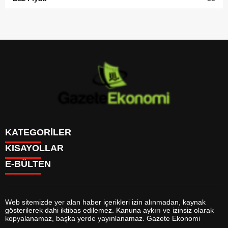
KATEGORİLER
KISAYOLLAR
GÜNDEM
E-BÜLTEN
DÜNYA
BURÇLAR
SİYASET
CANLI BORSA
EKONOMİ
CANLI SONUÇLAR
SPOR
CANLI TV
MAGAZİN
Web sitemizde yer alan haber içerikleri izin alınmadan, kaynak
FİKSTÜR
SAĞLIK
gösterilerek dahi iktibas edilemez. Kanuna aykırı ve izinsiz olarak
FİRMA EKLE
EĞİTİM
gazeteekonomi.com
e-bültenine abone olarak, tarafınıza haber,
kopyalanamaz, başka yerde yayınlanamaz. Gazete Ekonomi
FİRMA REHBERİ
YAŞAM
duyuru ve kampanya içerikli e-postaların gönderilmesini kabul etmiş