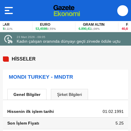
LAR
EURO
GRAM ALTIN
FAİZ
8
53,4598
6.890,41
40,65
0,11%
0,55%
1,09%
-0,
23 Mart 2026 - 09:05
Kadın çalışan oranında dünyayı geçti zirvede ödüle uçtu
HİSSELER
MONDI TURKEY - MNDTR
Genel Bilgiler
Şirket Bilgileri
Hissenin ilk işlem tarihi
01.02.1991
Son İşlem Fiyatı
5.25