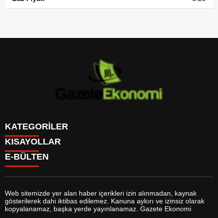
KATEGORİLER
KISAYOLLAR
GÜNDEM
E-BÜLTEN
DÜNYA
BURÇLAR
SİYASET
CANLI BORSA
EKONOMİ
CANLI SONUÇLAR
SPOR
CANLI TV
MAGAZİN
Web sitemizde yer alan haber içerikleri izin alınmadan, kaynak
FİKSTÜR
SAĞLIK
gösterilerek dahi iktibas edilemez. Kanuna aykırı ve izinsiz olarak
FİRMA EKLE
EĞİTİM
gazeteekonomi.com
e-bültenine abone olarak, tarafınıza haber,
kopyalanamaz, başka yerde yayınlanamaz. Gazete Ekonomi
FİRMA REHBERİ
YAŞAM
duyuru ve kampanya içerikli e-postaların gönderilmesini kabul etmiş