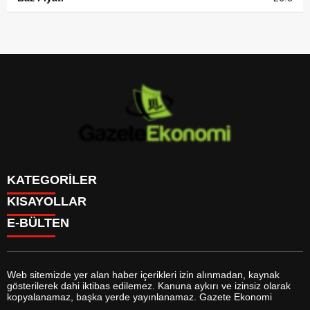
KATEGORİLER
KISAYOLLAR
GÜNDEM
E-BÜLTEN
DÜNYA
BURÇLAR
SİYASET
CANLI BORSA
EKONOMİ
CANLI SONUÇLAR
SPOR
CANLI TV
MAGAZİN
Web sitemizde yer alan haber içerikleri izin alınmadan, kaynak
FİKSTÜR
SAĞLIK
gösterilerek dahi iktibas edilemez. Kanuna aykırı ve izinsiz olarak
FİRMA EKLE
EĞİTİM
gazeteekonomi.com
e-bültenine abone olarak, tarafınıza haber,
kopyalanamaz, başka yerde yayınlanamaz. Gazete Ekonomi
FİRMA REHBERİ
YAŞAM
duyuru ve kampanya içerikli e-postaların gönderilmesini kabul etmiş