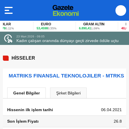
LAR
EURO
GRAM ALTIN
FAİZ
8
53,4598
6.890,41
40,65
0,11%
0,55%
1,09%
-0
23 Mart 2026 - 09:05
Kadın çalışan oranında dünyayı geçti zirvede ödüle uçtu
HİSSELER
MATRIKS FINANSAL TEKNOLOJILER - MTRKS
Genel Bilgiler
Şirket Bilgileri
Hissenin ilk işlem tarihi
06.04.2021
Son İşlem Fiyatı
26.8