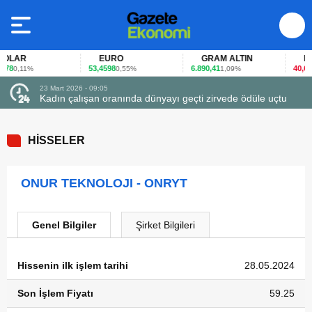
LAR
EURO
GRAM ALTIN
FAİ
78
53,4598
6.890,41
40,65
0,11%
0,55%
1,09%
-0
23 Mart 2026 - 09:05
Kadın çalışan oranında dünyayı geçti zirvede ödüle uçtu
HİSSELER
ONUR TEKNOLOJI - ONRYT
Genel Bilgiler
Şirket Bilgileri
Hissenin ilk işlem tarihi
28.05.2024
Son İşlem Fiyatı
59.25