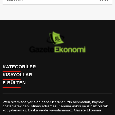
KATEGORİLER
KISAYOLLAR
GÜNDEM
E-BÜLTEN
DÜNYA
BURÇLAR
SİYASET
CANLI BORSA
EKONOMİ
CANLI SONUÇLAR
SPOR
CANLI TV
MAGAZİN
Web sitemizde yer alan haber içerikleri izin alınmadan, kaynak
FİKSTÜR
SAĞLIK
gösterilerek dahi iktibas edilemez. Kanuna aykırı ve izinsiz olarak
FİRMA EKLE
EĞİTİM
gazeteekonomi.com
e-bültenine abone olarak, tarafınıza haber,
kopyalanamaz, başka yerde yayınlanamaz. Gazete Ekonomi
FİRMA REHBERİ
YAŞAM
duyuru ve kampanya içerikli e-postaların gönderilmesini kabul etmiş