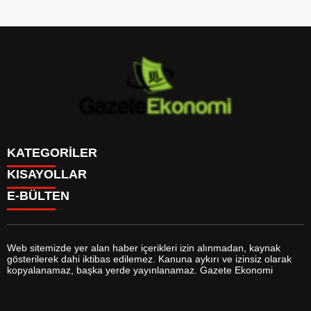
KATEGORİLER
KISAYOLLAR
GÜNDEM
E-BÜLTEN
DÜNYA
BURÇLAR
SİYASET
CANLI BORSA
EKONOMİ
CANLI SONUÇLAR
SPOR
CANLI TV
MAGAZİN
Web sitemizde yer alan haber içerikleri izin alınmadan, kaynak
FİKSTÜR
SAĞLIK
gösterilerek dahi iktibas edilemez. Kanuna aykırı ve izinsiz olarak
FİRMA EKLE
EĞİTİM
gazeteekonomi.com
e-bültenine abone olarak, tarafınıza haber,
kopyalanamaz, başka yerde yayınlanamaz. Gazete Ekonomi
FİRMA REHBERİ
YAŞAM
duyuru ve kampanya içerikli e-postaların gönderilmesini kabul etmiş
GAZETELER
TEKNOLOJİ
olursunuz.
HABER GÖNDER
KÜLTÜR SANAT
HAVA DURUMU
BİYOGRAFİLER