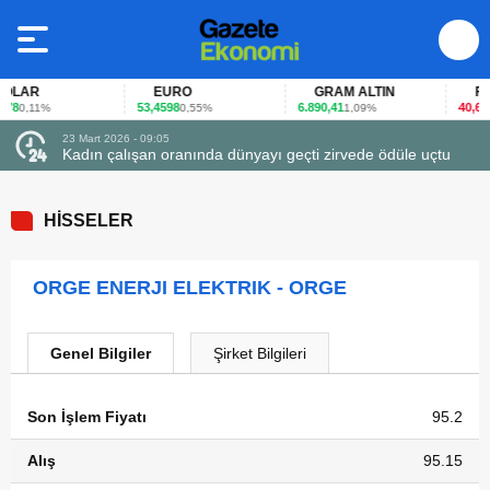
LAR
EURO
GRAM ALTIN
FAİZ
8
53,4598
6.890,41
40,65
0,11%
0,55%
1,09%
-0
23 Mart 2026 - 09:05
Kadın çalışan oranında dünyayı geçti zirvede ödüle uçtu
HİSSELER
ORGE ENERJI ELEKTRIK - ORGE
Genel Bilgiler
Şirket Bilgileri
Son İşlem Fiyatı
95.2
Alış
95.15