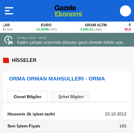
LAR
EURO
GRAM ALTIN
FAİZ
8
53,4598
6.890,41
40,65
0,11%
0,55%
1,09%
-0
23 Mart 2026 - 09:05
Kadın çalışan oranında dünyayı geçti zirvede ödüle uçtu
HİSSELER
ORMA ORMAN MAHSULLERI - ORMA
Genel Bilgiler
Şirket Bilgileri
Hissenin ilk işlem tarihi
23.10.2012
Son İşlem Fiyatı
165