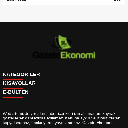
KATEGORİLER
KISAYOLLAR
GÜNDEM
E-BÜLTEN
DÜNYA
BURÇLAR
SİYASET
CANLI BORSA
EKONOMİ
CANLI SONUÇLAR
SPOR
CANLI TV
MAGAZİN
Web sitemizde yer alan haber içerikleri izin alınmadan, kaynak
FİKSTÜR
SAĞLIK
gösterilerek dahi iktibas edilemez. Kanuna aykırı ve izinsiz olarak
FİRMA EKLE
EĞİTİM
gazeteekonomi.com
e-bültenine abone olarak, tarafınıza haber,
kopyalanamaz, başka yerde yayınlanamaz. Gazete Ekonomi
FİRMA REHBERİ
YAŞAM
duyuru ve kampanya içerikli e-postaların gönderilmesini kabul etmiş