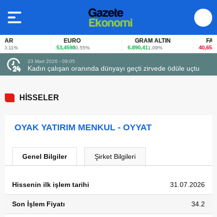
AR
EURO
GRAM ALTIN
FAİZ
53,4598
6.890,41
40,65
0,11%
0,55%
1,09%
-0,1
23 Mart 2026 - 09:05
Kadın çalışan oranında dünyayı geçti zirvede ödüle uçtu
HİSSELER
OYAK YATIRIM MENKUL - OYYAT
Genel Bilgiler
Şirket Bilgileri
Hissenin ilk işlem tarihi
31.07.2026
Son İşlem Fiyatı
34.2