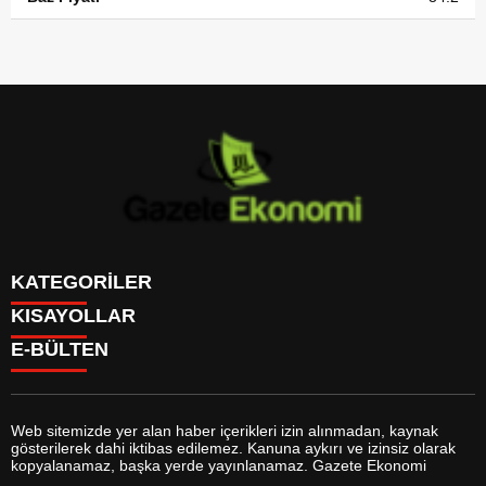
KATEGORİLER
KISAYOLLAR
GÜNDEM
E-BÜLTEN
DÜNYA
BURÇLAR
SİYASET
CANLI BORSA
EKONOMİ
CANLI SONUÇLAR
SPOR
CANLI TV
MAGAZİN
Web sitemizde yer alan haber içerikleri izin alınmadan, kaynak
FİKSTÜR
SAĞLIK
gösterilerek dahi iktibas edilemez. Kanuna aykırı ve izinsiz olarak
FİRMA EKLE
EĞİTİM
gazeteekonomi.com
e-bültenine abone olarak, tarafınıza haber,
kopyalanamaz, başka yerde yayınlanamaz. Gazete Ekonomi
FİRMA REHBERİ
YAŞAM
duyuru ve kampanya içerikli e-postaların gönderilmesini kabul etmiş