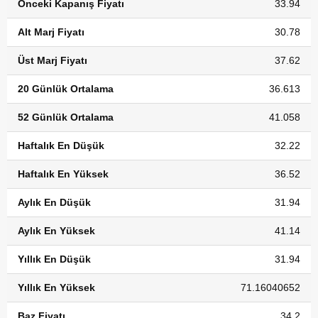
Önceki Kapanış Fiyatı
33.94
Alt Marj Fiyatı
30.78
Üst Marj Fiyatı
37.62
20 Günlük Ortalama
36.613
52 Günlük Ortalama
41.058
Haftalık En Düşük
32.22
Haftalık En Yüksek
36.52
Aylık En Düşük
31.94
Aylık En Yüksek
41.14
Yıllık En Düşük
31.94
Yıllık En Yüksek
71.16040652
Baz Fiyatı
34.2