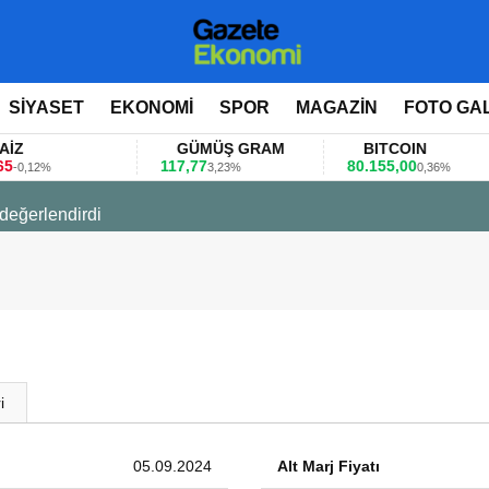
SİYASET
EKONOMİ
SPOR
MAGAZİN
FOTO GA
GÜMÜŞ GRAM
BITCOIN
117,77
80.155,00
12%
3,23%
0,36%
 değerlendirdi
i
05.09.2024
Alt Marj Fiyatı