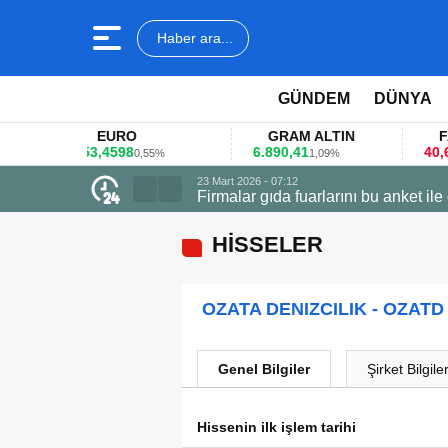
Haber ara...
GÜNDEM
DÜNYA
EURO
GRAM ALTIN
FAİZ
53,4598
6.890,41
40,65
0,55%
1,09%
-0,
23 Mart 2026 - 07:12
Firmalar gıda fuarlarını bu anket ile
HİSSELER
OZATA DENIZCILIK - OZATD
Genel Bilgiler
Şirket Bilgiler
Hissenin ilk işlem tarihi