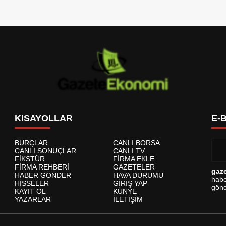
KISAYOLLAR
E-
BURÇLAR
CANLI BORSA
CANLI SONUÇLAR
CANLI TV
FİKSTÜR
FİRMA EKLE
FİRMA REHBERİ
GAZETELER
gaz
HABER GÖNDER
HAVA DURUMU
habe
HİSSELER
GİRİŞ YAP
gönd
KAYIT OL
KÜNYE
YAZARLAR
İLETİŞİM