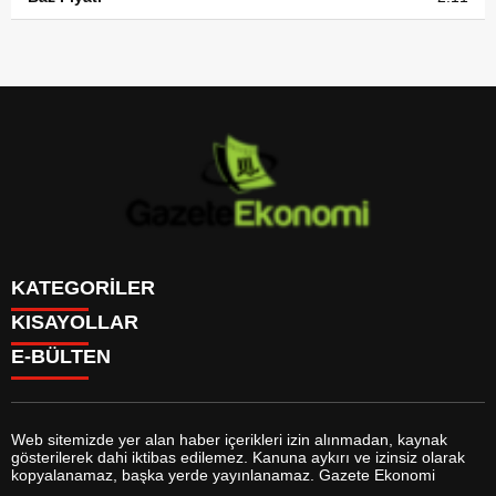
KATEGORİLER
KISAYOLLAR
GÜNDEM
E-BÜLTEN
DÜNYA
BURÇLAR
SİYASET
CANLI BORSA
EKONOMİ
CANLI SONUÇLAR
SPOR
CANLI TV
MAGAZİN
Web sitemizde yer alan haber içerikleri izin alınmadan, kaynak
FİKSTÜR
SAĞLIK
gösterilerek dahi iktibas edilemez. Kanuna aykırı ve izinsiz olarak
FİRMA EKLE
EĞİTİM
gazeteekonomi.com
e-bültenine abone olarak, tarafınıza haber,
kopyalanamaz, başka yerde yayınlanamaz. Gazete Ekonomi
FİRMA REHBERİ
YAŞAM
duyuru ve kampanya içerikli e-postaların gönderilmesini kabul etmiş