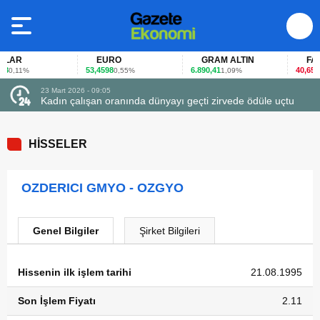
LAR
EURO
GRAM ALTIN
FAİZ
53,4598
6.890,41
40,65
0,11%
0,55%
1,09%
-0,
23 Mart 2026 - 09:05
Kadın çalışan oranında dünyayı geçti zirvede ödüle uçtu
HİSSELER
OZDERICI GMYO - OZGYO
Genel Bilgiler
Şirket Bilgileri
Hissenin ilk işlem tarihi
21.08.1995
Son İşlem Fiyatı
2.11