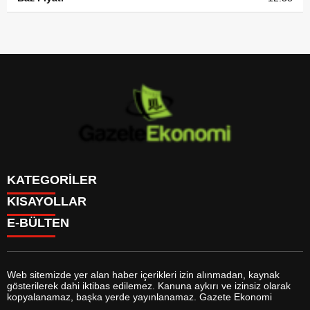
KATEGORİLER
KISAYOLLAR
GÜNDEM
E-BÜLTEN
DÜNYA
BURÇLAR
SİYASET
CANLI BORSA
EKONOMİ
CANLI SONUÇLAR
SPOR
CANLI TV
MAGAZİN
Web sitemizde yer alan haber içerikleri izin alınmadan, kaynak
FİKSTÜR
SAĞLIK
gösterilerek dahi iktibas edilemez. Kanuna aykırı ve izinsiz olarak
FİRMA EKLE
EĞİTİM
gazeteekonomi.com
e-bültenine abone olarak, tarafınıza haber,
kopyalanamaz, başka yerde yayınlanamaz. Gazete Ekonomi
FİRMA REHBERİ
YAŞAM
duyuru ve kampanya içerikli e-postaların gönderilmesini kabul etmiş