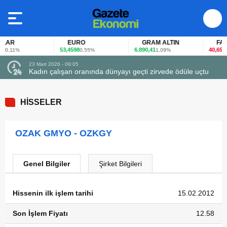
AR
EURO
GRAM ALTIN
FAİZ
53,4598
6.890,41
40,65
0,11%
0,55%
1,09%
-0,1
23 Mart 2026 - 09:05
23
Kadın çalışan oranında dünyayı geçti zirvede ödüle uçtu
F
HİSSELER
OZAK GMYO - OZKGY
Genel Bilgiler
Şirket Bilgileri
Hissenin ilk işlem tarihi
15.02.2012
Son İşlem Fiyatı
12.58