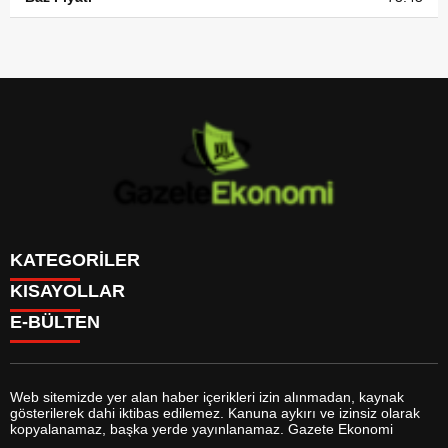
KATEGORİLER
KISAYOLLAR
GÜNDEM
E-BÜLTEN
DÜNYA
BURÇLAR
SİYASET
CANLI BORSA
EKONOMİ
CANLI SONUÇLAR
SPOR
CANLI TV
MAGAZİN
Web sitemizde yer alan haber içerikleri izin alınmadan, kaynak
FİKSTÜR
SAĞLIK
gösterilerek dahi iktibas edilemez. Kanuna aykırı ve izinsiz olarak
FİRMA EKLE
EĞİTİM
gazeteekonomi.com
e-bültenine abone olarak, tarafınıza haber,
kopyalanamaz, başka yerde yayınlanamaz. Gazete Ekonomi
FİRMA REHBERİ
YAŞAM
duyuru ve kampanya içerikli e-postaların gönderilmesini kabul etmiş