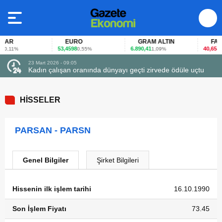
AR
EURO
GRAM ALTIN
FAİZ
53,4598
6.890,41
40,65
0,11%
0,55%
1,09%
-0,1
23 Mart 2026 - 09:05
23
Kadın çalışan oranında dünyayı geçti zirvede ödüle uçtu
F
HİSSELER
PARSAN - PARSN
Genel Bilgiler
Şirket Bilgileri
Hissenin ilk işlem tarihi
16.10.1990
Son İşlem Fiyatı
73.45