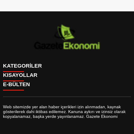
KATEGORİLER
KISAYOLLAR
GÜNDEM
E-BÜLTEN
DÜNYA
BURÇLAR
SİYASET
CANLI BORSA
EKONOMİ
CANLI SONUÇLAR
SPOR
CANLI TV
MAGAZİN
Web sitemizde yer alan haber içerikleri izin alınmadan, kaynak
FİKSTÜR
SAĞLIK
gösterilerek dahi iktibas edilemez. Kanuna aykırı ve izinsiz olarak
FİRMA EKLE
EĞİTİM
gazeteekonomi.com
e-bültenine abone olarak, tarafınıza haber,
kopyalanamaz, başka yerde yayınlanamaz. Gazete Ekonomi
FİRMA REHBERİ
YAŞAM
duyuru ve kampanya içerikli e-postaların gönderilmesini kabul etmiş
GAZETELER
TEKNOLOJİ
olursunuz.
HABER GÖNDER
KÜLTÜR SANAT
HAVA DURUMU
BİYOGRAFİLER