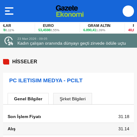
LAR
EURO
GRAM ALTIN
FAİZ
8
53,4598
6.890,41
40,65
0,11%
0,55%
1,09%
-0
23 Mart 2026 - 09:05
Kadın çalışan oranında dünyayı geçti zirvede ödüle uçtu
HİSSELER
PC ILETISIM MEDYA - PCILT
Genel Bilgiler
Şirket Bilgileri
Son İşlem Fiyatı
31.18
Alış
31.14