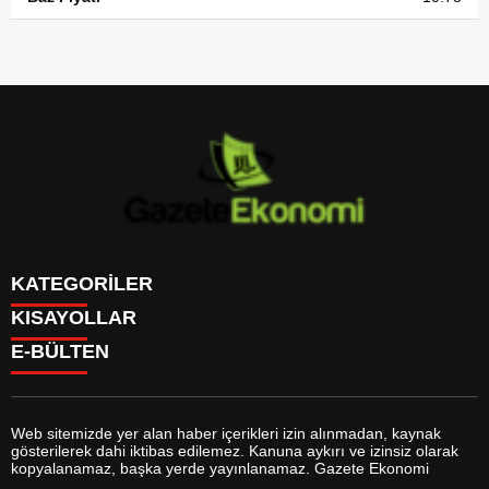
KATEGORİLER
KISAYOLLAR
GÜNDEM
E-BÜLTEN
DÜNYA
BURÇLAR
SİYASET
CANLI BORSA
EKONOMİ
CANLI SONUÇLAR
SPOR
CANLI TV
MAGAZİN
Web sitemizde yer alan haber içerikleri izin alınmadan, kaynak
FİKSTÜR
SAĞLIK
gösterilerek dahi iktibas edilemez. Kanuna aykırı ve izinsiz olarak
FİRMA EKLE
EĞİTİM
gazeteekonomi.com
e-bültenine abone olarak, tarafınıza haber,
kopyalanamaz, başka yerde yayınlanamaz. Gazete Ekonomi
FİRMA REHBERİ
YAŞAM
duyuru ve kampanya içerikli e-postaların gönderilmesini kabul etmiş