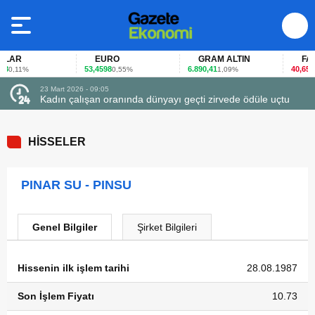
AR
EURO
GRAM ALTIN
FAİZ
53,4598
6.890,41
40,65
0,11%
0,55%
1,09%
-0,
23 Mart 2026 - 09:05
Kadın çalışan oranında dünyayı geçti zirvede ödüle uçtu
HİSSELER
PINAR SU - PINSU
Genel Bilgiler
Şirket Bilgileri
Hissenin ilk işlem tarihi
28.08.1987
Son İşlem Fiyatı
10.73