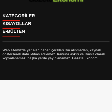
KATEGORİLER
KISAYOLLAR
GÜNDEM
E-BÜLTEN
DÜNYA
BURÇLAR
SİYASET
CANLI BORSA
EKONOMİ
CANLI SONUÇLAR
SPOR
CANLI TV
MAGAZİN
Web sitemizde yer alan haber içerikleri izin alınmadan, kaynak
FİKSTÜR
SAĞLIK
gösterilerek dahi iktibas edilemez. Kanuna aykırı ve izinsiz olarak
FİRMA EKLE
EĞİTİM
gazeteekonomi.com
e-bültenine abone olarak, tarafınıza haber,
kopyalanamaz, başka yerde yayınlanamaz. Gazete Ekonomi
FİRMA REHBERİ
YAŞAM
duyuru ve kampanya içerikli e-postaların gönderilmesini kabul etmiş
GAZETELER
TEKNOLOJİ
olursunuz.
HABER GÖNDER
KÜLTÜR SANAT
HAVA DURUMU
BİYOGRAFİLER
HİSSELER
YEREL HABERLER
GİRİŞ YAP
VİZYONDAKİLER
KAYIT OL
FOTO GALERİ
KÜNYE
VİDEO GALERİ
YAZARLAR
İLETİŞİM