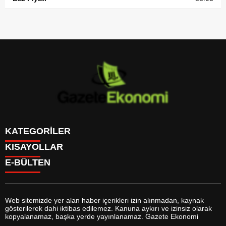
KATEGORİLER
KISAYOLLAR
GÜNDEM
E-BÜLTEN
DÜNYA
BURÇLAR
SİYASET
CANLI BORSA
EKONOMİ
CANLI SONUÇLAR
SPOR
CANLI TV
MAGAZİN
Web sitemizde yer alan haber içerikleri izin alınmadan, kaynak
FİKSTÜR
SAĞLIK
gösterilerek dahi iktibas edilemez. Kanuna aykırı ve izinsiz olarak
FİRMA EKLE
EĞİTİM
gazeteekonomi.com
e-bültenine abone olarak, tarafınıza haber,
kopyalanamaz, başka yerde yayınlanamaz. Gazete Ekonomi
FİRMA REHBERİ
YAŞAM
duyuru ve kampanya içerikli e-postaların gönderilmesini kabul etmiş