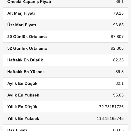
Önceki Kapanış Fiyatı
88.1
Alt Marj Fiyatı
79.25
Üst Marj Fiyatı
96.85
20 Günlük Ortalama
87.807
52 Günlük Ortalama
92.305
Haftalık En Düşük
82.35
Haftalık En Yüksek
89.8
Aylık En Düşük
82.1
Aylık En Yüksek
95.05
Yıllık En Düşük
72.73151726
Yıllık En Yüksek
113.18165745
Baz Fiyatı
88.05