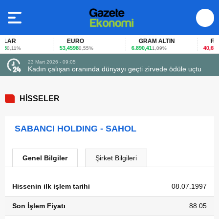
LAR
EURO
GRAM ALTIN
FAİZ
8
53,4598
6.890,41
40,65
0,11%
0,55%
1,09%
-0,
23 Mart 2026 - 09:05
Kadın çalışan oranında dünyayı geçti zirvede ödüle uçtu
HİSSELER
SABANCI HOLDING - SAHOL
Genel Bilgiler
Şirket Bilgileri
Hissenin ilk işlem tarihi
08.07.1997
Son İşlem Fiyatı
88.05