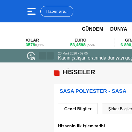
Haber ara...
GÜNDEM
DÜNYA
DOLAR
EURO
GRAM AL
45,3578
53,4598
6.890,41
0,11%
0,55%
1,0
23 Mart 2026 - 09:05
Kadın çalışan oranında dünyayı geç
HİSSELER
SASA POLYESTER - SASA
Genel Bilgiler
Şirket Bilgiler
Hissenin ilk işlem tarihi