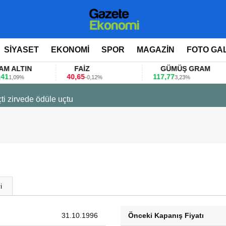
SİYASET
EKONOMİ
SPOR
MAGAZİN
FOTO GA
TIN
FAİZ
GÜMÜŞ GRAM
40,65
117,77
8
9%
-0,12%
3,23%
ti zirvede ödüle uçtu
i
31.10.1996
Önceki Kapanış Fiyatı