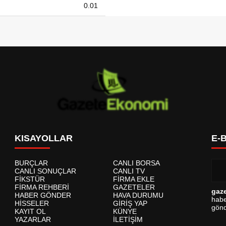
0.01
KISAYOLLAR
E-
BURÇLAR
CANLI BORSA
CANLI SONUÇLAR
CANLI TV
FİKSTÜR
FİRMA EKLE
FİRMA REHBERİ
GAZETELER
gaz
HABER GÖNDER
HAVA DURUMU
habe
HİSSELER
GİRİŞ YAP
gönd
KAYIT OL
KÜNYE
YAZARLAR
İLETİŞİM