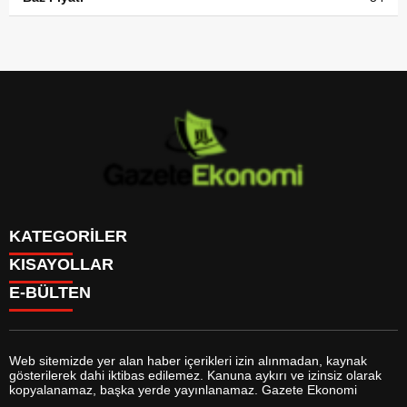
KATEGORİLER
KISAYOLLAR
GÜNDEM
E-BÜLTEN
DÜNYA
BURÇLAR
SİYASET
CANLI BORSA
EKONOMİ
CANLI SONUÇLAR
SPOR
CANLI TV
MAGAZİN
Web sitemizde yer alan haber içerikleri izin alınmadan, kaynak
FİKSTÜR
SAĞLIK
gösterilerek dahi iktibas edilemez. Kanuna aykırı ve izinsiz olarak
FİRMA EKLE
EĞİTİM
gazeteekonomi.com
e-bültenine abone olarak, tarafınıza haber,
kopyalanamaz, başka yerde yayınlanamaz. Gazete Ekonomi
FİRMA REHBERİ
YAŞAM
duyuru ve kampanya içerikli e-postaların gönderilmesini kabul etmiş