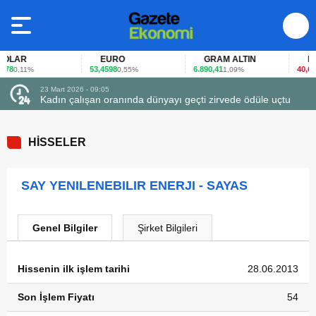
LAR
EURO
GRAM ALTIN
FAİ
78
53,4598
6.890,41
40,65
0,11%
0,55%
1,09%
-0
23 Mart 2026 - 09:05
Kadın çalışan oranında dünyayı geçti zirvede ödüle uçtu
HİSSELER
SAY YENILENEBILIR ENERJI - SAYAS
Genel Bilgiler
Şirket Bilgileri
Hissenin ilk işlem tarihi
28.06.2013
Son İşlem Fiyatı
54