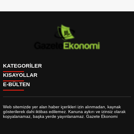
KATEGORİLER
KISAYOLLAR
GÜNDEM
E-BÜLTEN
DÜNYA
BURÇLAR
SİYASET
CANLI BORSA
EKONOMİ
CANLI SONUÇLAR
SPOR
CANLI TV
MAGAZİN
Web sitemizde yer alan haber içerikleri izin alınmadan, kaynak
FİKSTÜR
SAĞLIK
gösterilerek dahi iktibas edilemez. Kanuna aykırı ve izinsiz olarak
FİRMA EKLE
EĞİTİM
gazeteekonomi.com
e-bültenine abone olarak, tarafınıza haber,
kopyalanamaz, başka yerde yayınlanamaz. Gazete Ekonomi
FİRMA REHBERİ
YAŞAM
duyuru ve kampanya içerikli e-postaların gönderilmesini kabul etmiş
GAZETELER
TEKNOLOJİ
olursunuz.
HABER GÖNDER
KÜLTÜR SANAT
HAVA DURUMU
BİYOGRAFİLER