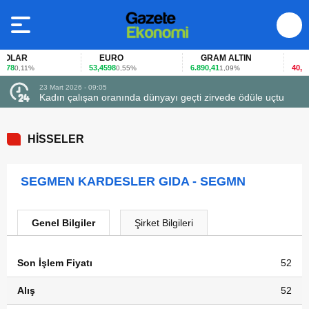
OLAR
EURO
GRAM ALTIN
FAİ
78
53,4598
6.890,41
40,65
0,11%
0,55%
1,09%
-
23 Mart 2026 - 09:05
Kadın çalışan oranında dünyayı geçti zirvede ödüle uçtu
HİSSELER
SEGMEN KARDESLER GIDA - SEGMN
Genel Bilgiler
Şirket Bilgileri
Son İşlem Fiyatı
52
Alış
52