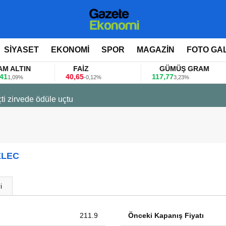
SİYASET
EKONOMİ
SPOR
MAGAZİN
FOTO GA
LTIN
FAİZ
GÜMÜŞ GRAM
40,65
117,77
8
09%
-0,12%
3,23%
ti zirvede ödüle uçtu
ELEC
i
211.9
Önceki Kapanış Fiyatı