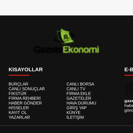
KISAYOLLAR
E-
BURÇLAR
CANLI BORSA
CANLI SONUÇLAR
CANLI TV
FİKSTÜR
FİRMA EKLE
FİRMA REHBERİ
GAZETELER
gaz
HABER GÖNDER
HAVA DURUMU
habe
HİSSELER
GİRİŞ YAP
gönd
KAYIT OL
KÜNYE
YAZARLAR
İLETİŞİM