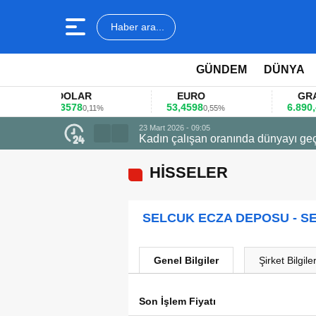
Haber ara...
GÜNDEM
DÜNYA
DOLAR
EURO
GRAM A
45,3578
53,4598
6.890,41
0,11%
0,55%
1,
23 Mart 2026 - 09:05
Kadın çalışan oranında dünyayı geç
HİSSELER
SELCUK ECZA DEPOSU - S
Genel Bilgiler
Şirket Bilgiler
Son İşlem Fiyatı