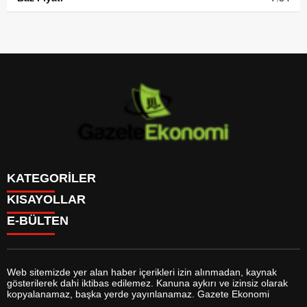
KATEGORİLER
KISAYOLLAR
GÜNDEM
E-BÜLTEN
DÜNYA
BURÇLAR
SİYASET
CANLI BORSA
EKONOMİ
CANLI SONUÇLAR
SPOR
CANLI TV
MAGAZİN
Web sitemizde yer alan haber içerikleri izin alınmadan, kaynak
FİKSTÜR
SAĞLIK
gösterilerek dahi iktibas edilemez. Kanuna aykırı ve izinsiz olarak
FİRMA EKLE
EĞİTİM
gazeteekonomi.com
e-bültenine abone olarak, tarafınıza haber,
kopyalanamaz, başka yerde yayınlanamaz. Gazete Ekonomi
FİRMA REHBERİ
YAŞAM
duyuru ve kampanya içerikli e-postaların gönderilmesini kabul etmiş