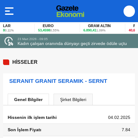
LAR
EURO
GRAM ALTIN
FAİZ
8
53,4598
6.890,41
40,65
0,11%
0,55%
1,09%
-0
23 Mart 2026 - 09:05
Kadın çalışan oranında dünyayı geçti zirvede ödüle uçtu
HİSSELER
SERANIT GRANIT SERAMIK - SERNT
Genel Bilgiler
Şirket Bilgileri
Hissenin ilk işlem tarihi
04.02.2025
Son İşlem Fiyatı
7.84