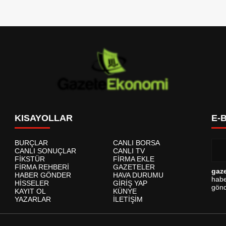
KISAYOLLAR
E-
BURÇLAR
CANLI BORSA
CANLI SONUÇLAR
CANLI TV
FİKSTÜR
FİRMA EKLE
FİRMA REHBERİ
GAZETELER
gaz
HABER GÖNDER
HAVA DURUMU
habe
HİSSELER
GİRİŞ YAP
gönd
KAYIT OL
KÜNYE
YAZARLAR
İLETİŞİM