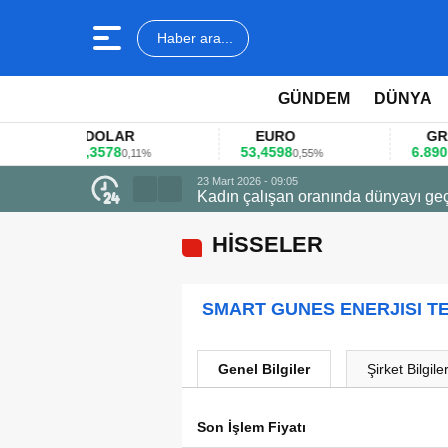
Haber ara...
GÜNDEM
DÜNYA
DOLAR
EURO
GRAM A
45,3578
53,4598
6.890,41
0,11%
0,55%
1,
23 Mart 2026 - 09:05
Kadın çalışan oranında dünyayı geç
HİSSELER
SMART GUNES ENERJISI TE
Genel Bilgiler
Şirket Bilgiler
Son İşlem Fiyatı