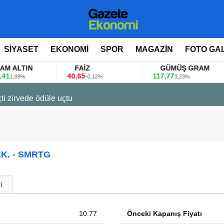
SİYASET
EKONOMİ
SPOR
MAGAZİN
FOTO GA
LTIN
FAİZ
GÜMÜŞ GRAM
40,65
117,77
09%
-0,12%
3,23%
ti zirvede ödüle uçtu
K. - SMRTG
i
10.77
Önceki Kapanış Fiyatı