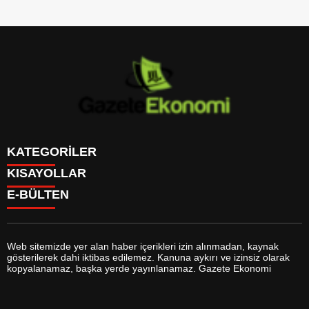
KATEGORİLER
KISAYOLLAR
GÜNDEM
E-BÜLTEN
DÜNYA
BURÇLAR
SİYASET
CANLI BORSA
EKONOMİ
CANLI SONUÇLAR
SPOR
CANLI TV
MAGAZİN
Web sitemizde yer alan haber içerikleri izin alınmadan, kaynak
FİKSTÜR
SAĞLIK
gösterilerek dahi iktibas edilemez. Kanuna aykırı ve izinsiz olarak
FİRMA EKLE
EĞİTİM
gazeteekonomi.com
e-bültenine abone olarak, tarafınıza haber,
kopyalanamaz, başka yerde yayınlanamaz. Gazete Ekonomi
FİRMA REHBERİ
YAŞAM
duyuru ve kampanya içerikli e-postaların gönderilmesini kabul etmiş
GAZETELER
TEKNOLOJİ
olursunuz.
HABER GÖNDER
KÜLTÜR SANAT
HAVA DURUMU
BİYOGRAFİLER