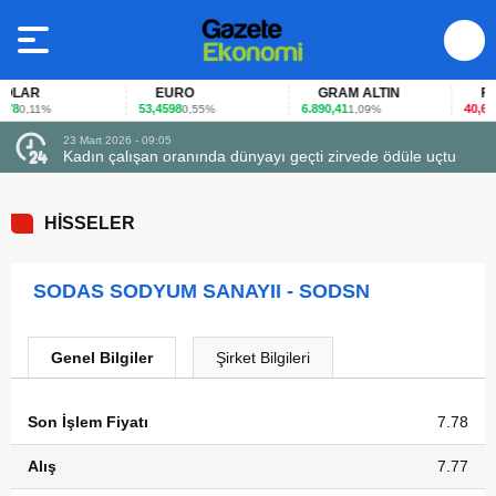
LAR
EURO
GRAM ALTIN
FAİZ
8
53,4598
6.890,41
40,65
0,11%
0,55%
1,09%
-0
23 Mart 2026 - 09:05
Kadın çalışan oranında dünyayı geçti zirvede ödüle uçtu
HİSSELER
SODAS SODYUM SANAYII - SODSN
Genel Bilgiler
Şirket Bilgileri
Son İşlem Fiyatı
7.78
Alış
7.77