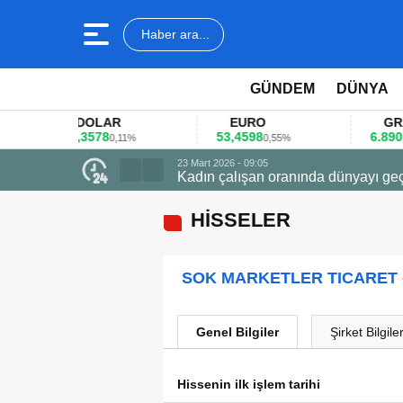
Haber ara...
GÜNDEM
DÜNYA
DOLAR
EURO
GRAM A
45,3578
53,4598
6.890,41
0,11%
0,55%
1,
23 Mart 2026 - 09:05
Kadın çalışan oranında dünyayı geç
HİSSELER
SOK MARKETLER TICARET 
Genel Bilgiler
Şirket Bilgiler
Hissenin ilk işlem tarihi