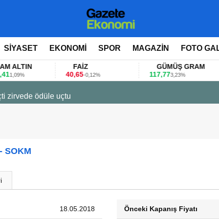
SİYASET
EKONOMİ
SPOR
MAGAZİN
FOTO GA
LTIN
FAİZ
GÜMÜŞ GRAM
40,65
117,77
8
09%
-0,12%
3,23%
ti zirvede ödüle uçtu
- SOKM
i
18.05.2018
Önceki Kapanış Fiyatı