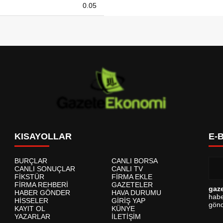
0.05
KISAYOLLAR
E-
BURÇLAR
CANLI BORSA
CANLI SONUÇLAR
CANLI TV
FİKSTÜR
FİRMA EKLE
FİRMA REHBERİ
GAZETELER
gaz
HABER GÖNDER
HAVA DURUMU
habe
HİSSELER
GİRİŞ YAP
gönd
KAYIT OL
KÜNYE
YAZARLAR
İLETİŞİM