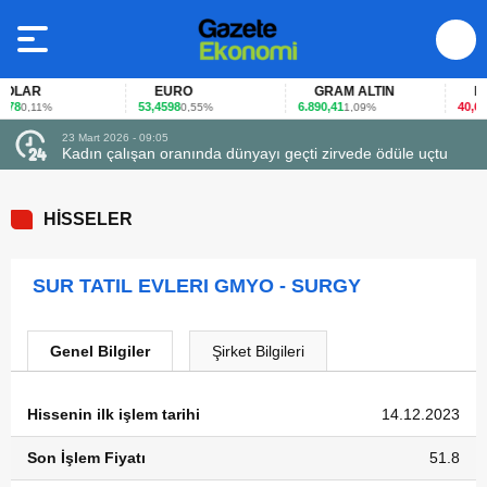
LAR
EURO
GRAM ALTIN
FAİ
78
53,4598
6.890,41
40,65
0,11%
0,55%
1,09%
-0
23 Mart 2026 - 09:05
Kadın çalışan oranında dünyayı geçti zirvede ödüle uçtu
HİSSELER
SUR TATIL EVLERI GMYO - SURGY
Genel Bilgiler
Şirket Bilgileri
Hissenin ilk işlem tarihi
14.12.2023
Son İşlem Fiyatı
51.8