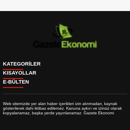
KATEGORİLER
KISAYOLLAR
GÜNDEM
E-BÜLTEN
DÜNYA
BURÇLAR
SİYASET
CANLI BORSA
EKONOMİ
CANLI SONUÇLAR
SPOR
CANLI TV
MAGAZİN
Web sitemizde yer alan haber içerikleri izin alınmadan, kaynak
FİKSTÜR
SAĞLIK
gösterilerek dahi iktibas edilemez. Kanuna aykırı ve izinsiz olarak
FİRMA EKLE
EĞİTİM
gazeteekonomi.com
e-bültenine abone olarak, tarafınıza haber,
kopyalanamaz, başka yerde yayınlanamaz. Gazete Ekonomi
FİRMA REHBERİ
YAŞAM
duyuru ve kampanya içerikli e-postaların gönderilmesini kabul etmiş
GAZETELER
TEKNOLOJİ
olursunuz.
HABER GÖNDER
KÜLTÜR SANAT
HAVA DURUMU
BİYOGRAFİLER