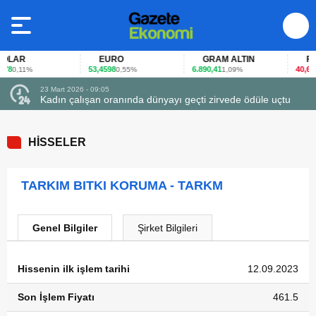
LAR
EURO
GRAM ALTIN
FAİZ
8
53,4598
6.890,41
40,65
0,11%
0,55%
1,09%
-0
23 Mart 2026 - 09:05
Kadın çalışan oranında dünyayı geçti zirvede ödüle uçtu
HİSSELER
TARKIM BITKI KORUMA - TARKM
Genel Bilgiler
Şirket Bilgileri
Hissenin ilk işlem tarihi
12.09.2023
Son İşlem Fiyatı
461.5