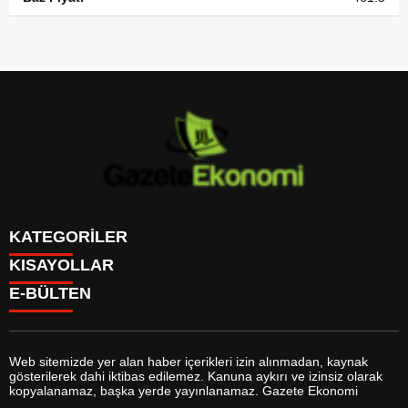
KATEGORİLER
KISAYOLLAR
GÜNDEM
E-BÜLTEN
DÜNYA
BURÇLAR
SİYASET
CANLI BORSA
EKONOMİ
CANLI SONUÇLAR
SPOR
CANLI TV
MAGAZİN
Web sitemizde yer alan haber içerikleri izin alınmadan, kaynak
FİKSTÜR
SAĞLIK
gösterilerek dahi iktibas edilemez. Kanuna aykırı ve izinsiz olarak
FİRMA EKLE
EĞİTİM
gazeteekonomi.com
e-bültenine abone olarak, tarafınıza haber,
kopyalanamaz, başka yerde yayınlanamaz. Gazete Ekonomi
FİRMA REHBERİ
YAŞAM
duyuru ve kampanya içerikli e-postaların gönderilmesini kabul etmiş