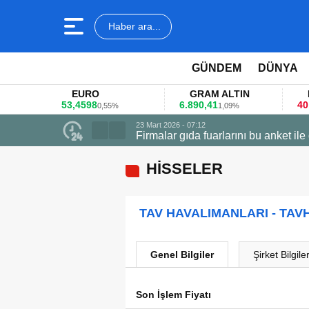
Haber ara...
GÜNDEM
DÜNYA
EURO
GRAM ALTIN
53,4598
6.890,41
40
0,55%
1,09%
23 Mart 2026 - 07:12
Firmalar gıda fuarlarını bu anket ile
HİSSELER
TAV HAVALIMANLARI - TAV
Genel Bilgiler
Şirket Bilgiler
Son İşlem Fiyatı