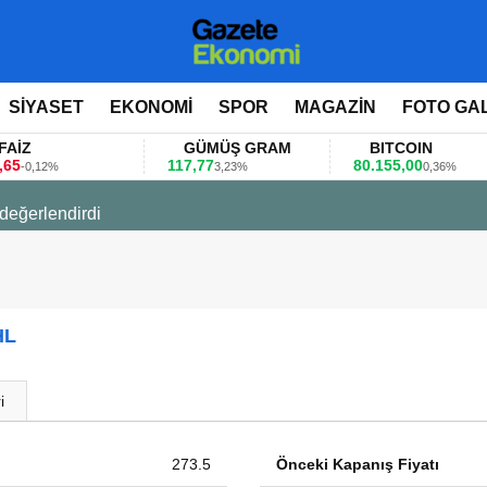
SİYASET
EKONOMİ
SPOR
MAGAZİN
FOTO GA
FAİZ
GÜMÜŞ GRAM
BITCOIN
,65
117,77
80.155,00
-0,12%
3,23%
0,36%
 değerlendirdi
HL
i
273.5
Önceki Kapanış Fiyatı