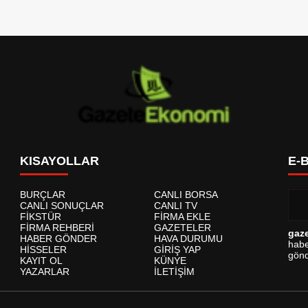
KISAYOLLAR
E-
BURÇLAR
CANLI BORSA
CANLI SONUÇLAR
CANLI TV
FİKSTÜR
FİRMA EKLE
FİRMA REHBERİ
GAZETELER
gaz
HABER GÖNDER
HAVA DURUMU
habe
HİSSELER
GİRİŞ YAP
gönd
KAYIT OL
KÜNYE
YAZARLAR
İLETİŞİM