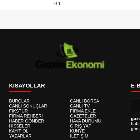
0.1
KISAYOLLAR
E-
BURÇLAR
CANLI BORSA
CANLI SONUÇLAR
CANLI TV
FİKSTÜR
FİRMA EKLE
FİRMA REHBERİ
GAZETELER
gaz
HABER GÖNDER
HAVA DURUMU
habe
HİSSELER
GİRİŞ YAP
gönd
KAYIT OL
KÜNYE
YAZARLAR
İLETİŞİM