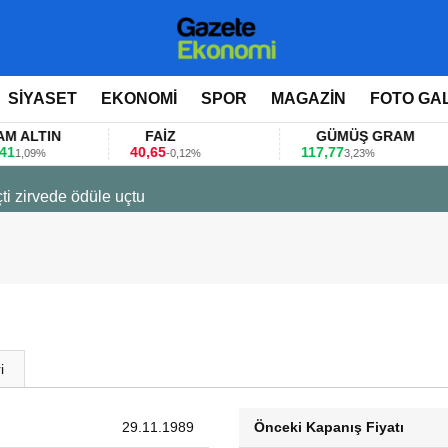
SİYASET
EKONOMİ
SPOR
MAGAZİN
FOTO GA
TIN
FAİZ
GÜMÜŞ GRAM
40,65
117,77
8
9%
-0,12%
3,23%
ti zirvede ödüle uçtu
i
29.11.1989
Önceki Kapanış Fiyatı