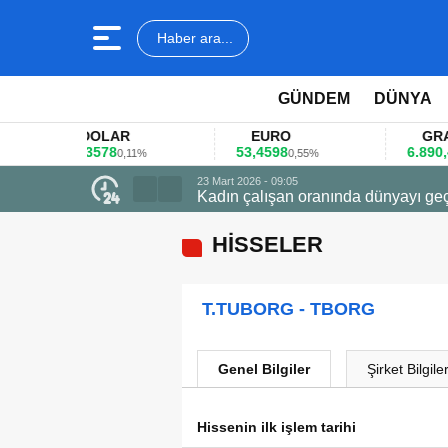
Haber ara...
GÜNDEM
DÜNYA
DOLAR
EURO
GRAM AL
45,3578
53,4598
6.890,41
0,11%
0,55%
1,0
23 Mart 2026 - 09:05
Kadın çalışan oranında dünyayı geç
HİSSELER
T.TUBORG - TBORG
Genel Bilgiler
Şirket Bilgiler
Hissenin ilk işlem tarihi