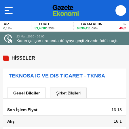
LAR
EURO
GRAM ALTIN
FAİZ
53,4598
6.890,41
40,65
0,11%
0,55%
1,09%
-0,
23 Mart 2026 - 09:05
Kadın çalışan oranında dünyayı geçti zirvede ödüle uçtu
HİSSELER
TEKNOSA IC VE DIS TICARET - TKNSA
Genel Bilgiler
Şirket Bilgileri
Son İşlem Fiyatı
16.13
Alış
16.1