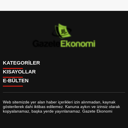
KATEGORİLER
KISAYOLLAR
GÜNDEM
E-BÜLTEN
DÜNYA
BURÇLAR
SİYASET
CANLI BORSA
EKONOMİ
CANLI SONUÇLAR
SPOR
CANLI TV
MAGAZİN
Web sitemizde yer alan haber içerikleri izin alınmadan, kaynak
FİKSTÜR
SAĞLIK
gösterilerek dahi iktibas edilemez. Kanuna aykırı ve izinsiz olarak
FİRMA EKLE
EĞİTİM
gazeteekonomi.com
e-bültenine abone olarak, tarafınıza haber,
kopyalanamaz, başka yerde yayınlanamaz. Gazete Ekonomi
FİRMA REHBERİ
YAŞAM
duyuru ve kampanya içerikli e-postaların gönderilmesini kabul etmiş
GAZETELER
TEKNOLOJİ
olursunuz.
HABER GÖNDER
KÜLTÜR SANAT
HAVA DURUMU
BİYOGRAFİLER