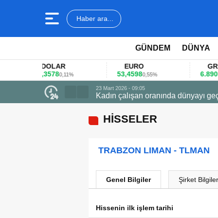
Haber ara...
GÜNDEM
DÜNYA
DOLAR
EURO
GRAM A
45,3578
53,4598
6.890,41
0,11%
0,55%
1,
23 Mart 2026 - 09:05
Kadın çalışan oranında dünyayı geç
HİSSELER
TRABZON LIMAN - TLMAN
Genel Bilgiler
Şirket Bilgiler
Hissenin ilk işlem tarihi