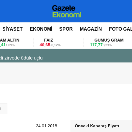
SİYASET
EKONOMİ
SPOR
MAGAZİN
FOTO GA
LTIN
FAİZ
GÜMÜŞ GRAM
40,65
117,77
8
09%
-0,12%
3,23%
ti zirvede ödüle uçtu
i
24.01.2018
Önceki Kapanış Fiyatı