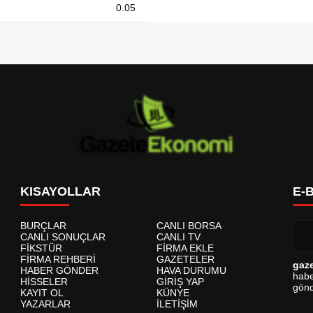
0.05
KISAYOLLAR
E-
BURÇLAR
CANLI BORSA
CANLI SONUÇLAR
CANLI TV
FİKSTÜR
FİRMA EKLE
FİRMA REHBERİ
GAZETELER
gaz
HABER GÖNDER
HAVA DURUMU
habe
HİSSELER
GİRİŞ YAP
gönd
KAYIT OL
KÜNYE
YAZARLAR
İLETİŞİM