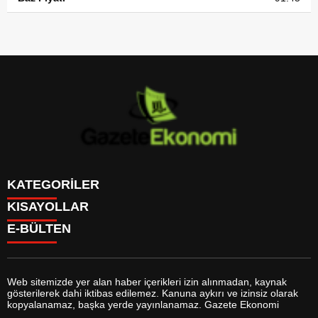
KATEGORİLER
KISAYOLLAR
GÜNDEM
E-BÜLTEN
DÜNYA
BURÇLAR
SİYASET
CANLI BORSA
EKONOMİ
CANLI SONUÇLAR
SPOR
CANLI TV
MAGAZİN
Web sitemizde yer alan haber içerikleri izin alınmadan, kaynak
FİKSTÜR
SAĞLIK
gösterilerek dahi iktibas edilemez. Kanuna aykırı ve izinsiz olarak
FİRMA EKLE
EĞİTİM
gazeteekonomi.com
e-bültenine abone olarak, tarafınıza haber,
kopyalanamaz, başka yerde yayınlanamaz. Gazete Ekonomi
FİRMA REHBERİ
YAŞAM
duyuru ve kampanya içerikli e-postaların gönderilmesini kabul etmiş