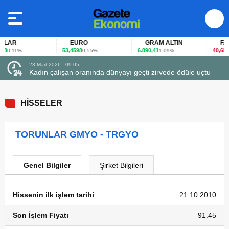
LAR
EURO
GRAM ALTIN
FAİZ
53,4598
6.890,41
40,65
0,11%
0,55%
1,09%
-0,
23 Mart 2026 - 09:05
Kadın çalışan oranında dünyayı geçti zirvede ödüle uçtu
HİSSELER
TORUNLAR GMYO - TRGYO
Genel Bilgiler
Şirket Bilgileri
Hissenin ilk işlem tarihi
21.10.2010
Son İşlem Fiyatı
91.45