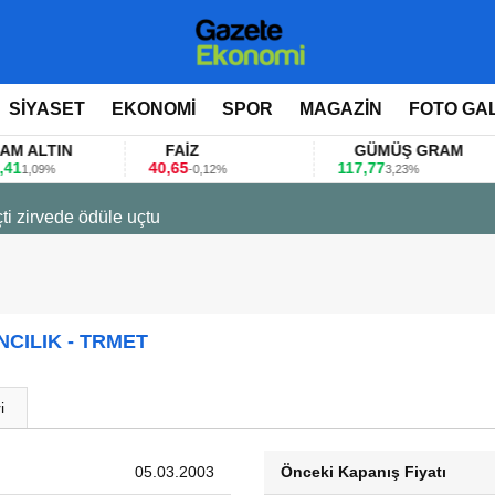
SİYASET
EKONOMİ
SPOR
MAGAZİN
FOTO GA
LTIN
FAİZ
GÜMÜŞ GRAM
40,65
117,77
8
09%
-0,12%
3,23%
ti zirvede ödüle uçtu
CILIK - TRMET
i
05.03.2003
Önceki Kapanış Fiyatı