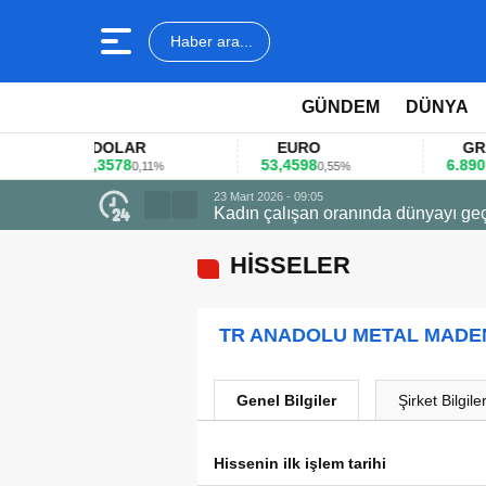
Haber ara...
GÜNDEM
DÜNYA
DOLAR
EURO
GRAM A
45,3578
53,4598
6.890,41
0,11%
0,55%
1,
23 Mart 2026 - 09:05
Kadın çalışan oranında dünyayı geç
HİSSELER
TR ANADOLU METAL MADEN
Genel Bilgiler
Şirket Bilgiler
Hissenin ilk işlem tarihi