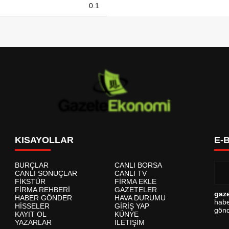
0.1
KISAYOLLAR
E-
BURÇLAR
CANLI BORSA
CANLI SONUÇLAR
CANLI TV
FİKSTÜR
FİRMA EKLE
FİRMA REHBERİ
GAZETELER
gaz
HABER GÖNDER
HAVA DURUMU
habe
HİSSELER
GİRİŞ YAP
gönd
KAYIT OL
KÜNYE
YAZARLAR
İLETİŞİM