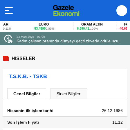
AR
EURO
GRAM ALTIN
FAİZ
53,4598
6.890,41
40,65
0,11%
0,55%
1,09%
-0,
23 Mart 2026 - 09:05
Kadın çalışan oranında dünyayı geçti zirvede ödüle uçtu
HİSSELER
T.S.K.B. - TSKB
Genel Bilgiler
Şirket Bilgileri
Hissenin ilk işlem tarihi
26.12.1986
Son İşlem Fiyatı
11.12