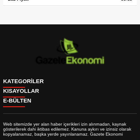
KATEGORİLER
KISAYOLLAR
GÜNDEM
E-BÜLTEN
DÜNYA
BURÇLAR
SİYASET
CANLI BORSA
EKONOMİ
CANLI SONUÇLAR
SPOR
CANLI TV
MAGAZİN
Web sitemizde yer alan haber içerikleri izin alınmadan, kaynak
FİKSTÜR
SAĞLIK
gösterilerek dahi iktibas edilemez. Kanuna aykırı ve izinsiz olarak
FİRMA EKLE
EĞİTİM
gazeteekonomi.com
e-bültenine abone olarak, tarafınıza haber,
kopyalanamaz, başka yerde yayınlanamaz. Gazete Ekonomi
FİRMA REHBERİ
YAŞAM
duyuru ve kampanya içerikli e-postaların gönderilmesini kabul etmiş