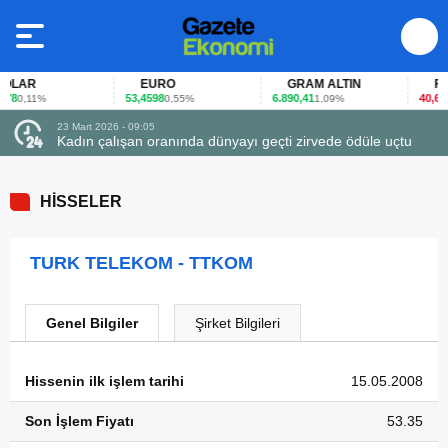
LAR
EURO
GRAM ALTIN
FAİZ
8
53,4598
6.890,41
40,65
0,11%
0,55%
1,09%
-0
23 Mart 2026 - 09:05
Kadın çalışan oranında dünyayı geçti zirvede ödüle uçtu
HİSSELER
TURK TELEKOM - TTKOM
Genel Bilgiler
Şirket Bilgileri
Hissenin ilk işlem tarihi
15.05.2008
Son İşlem Fiyatı
53.35