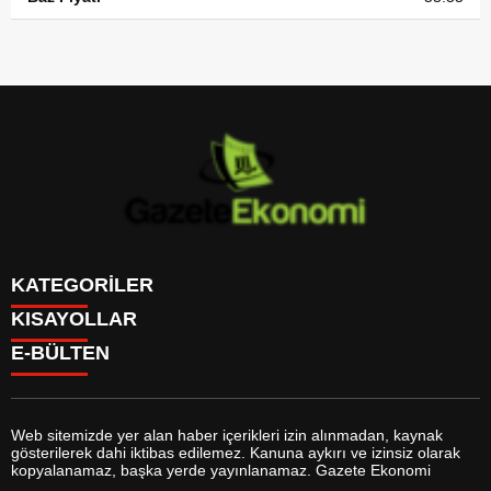
KATEGORİLER
KISAYOLLAR
GÜNDEM
E-BÜLTEN
DÜNYA
BURÇLAR
SİYASET
CANLI BORSA
EKONOMİ
CANLI SONUÇLAR
SPOR
CANLI TV
MAGAZİN
Web sitemizde yer alan haber içerikleri izin alınmadan, kaynak
FİKSTÜR
SAĞLIK
gösterilerek dahi iktibas edilemez. Kanuna aykırı ve izinsiz olarak
FİRMA EKLE
EĞİTİM
gazeteekonomi.com
e-bültenine abone olarak, tarafınıza haber,
kopyalanamaz, başka yerde yayınlanamaz. Gazete Ekonomi
FİRMA REHBERİ
YAŞAM
duyuru ve kampanya içerikli e-postaların gönderilmesini kabul etmiş