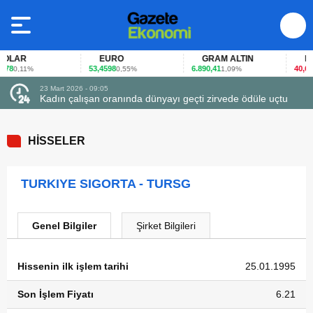
LAR
EURO
GRAM ALTIN
FAİ
78
53,4598
6.890,41
40,65
0,11%
0,55%
1,09%
-0
23 Mart 2026 - 09:05
Kadın çalışan oranında dünyayı geçti zirvede ödüle uçtu
HİSSELER
TURKIYE SIGORTA - TURSG
Genel Bilgiler
Şirket Bilgileri
Hissenin ilk işlem tarihi
25.01.1995
Son İşlem Fiyatı
6.21