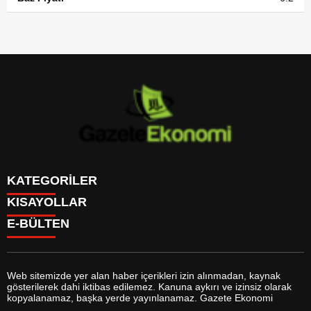
KATEGORİLER
KISAYOLLAR
GÜNDEM
E-BÜLTEN
DÜNYA
BURÇLAR
SİYASET
CANLI BORSA
EKONOMİ
CANLI SONUÇLAR
SPOR
CANLI TV
MAGAZİN
Web sitemizde yer alan haber içerikleri izin alınmadan, kaynak
FİKSTÜR
SAĞLIK
gösterilerek dahi iktibas edilemez. Kanuna aykırı ve izinsiz olarak
FİRMA EKLE
EĞİTİM
gazeteekonomi.com
e-bültenine abone olarak, tarafınıza haber,
kopyalanamaz, başka yerde yayınlanamaz. Gazete Ekonomi
FİRMA REHBERİ
YAŞAM
duyuru ve kampanya içerikli e-postaların gönderilmesini kabul etmiş