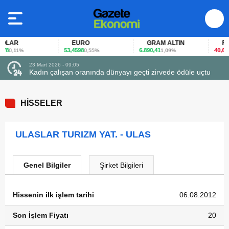
LAR
EURO
GRAM ALTIN
FAİZ
8
53,4598
6.890,41
40,65
0,11%
0,55%
1,09%
-0
23 Mart 2026 - 09:05
Kadın çalışan oranında dünyayı geçti zirvede ödüle uçtu
HİSSELER
ULASLAR TURIZM YAT. - ULAS
Genel Bilgiler
Şirket Bilgileri
Hissenin ilk işlem tarihi
06.08.2012
Son İşlem Fiyatı
20