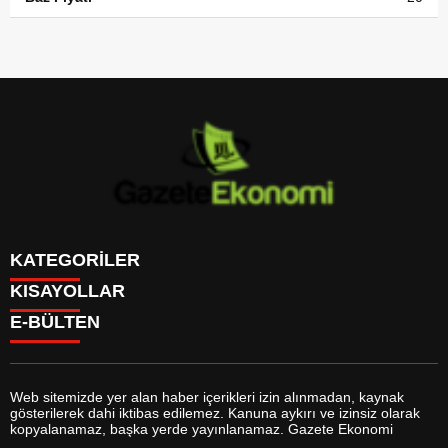
KATEGORİLER
KISAYOLLAR
GÜNDEM
E-BÜLTEN
DÜNYA
BURÇLAR
SİYASET
CANLI BORSA
EKONOMİ
CANLI SONUÇLAR
SPOR
CANLI TV
MAGAZİN
Web sitemizde yer alan haber içerikleri izin alınmadan, kaynak
FİKSTÜR
SAĞLIK
gösterilerek dahi iktibas edilemez. Kanuna aykırı ve izinsiz olarak
FİRMA EKLE
EĞİTİM
gazeteekonomi.com
e-bültenine abone olarak, tarafınıza haber,
kopyalanamaz, başka yerde yayınlanamaz. Gazete Ekonomi
FİRMA REHBERİ
YAŞAM
duyuru ve kampanya içerikli e-postaların gönderilmesini kabul etmiş