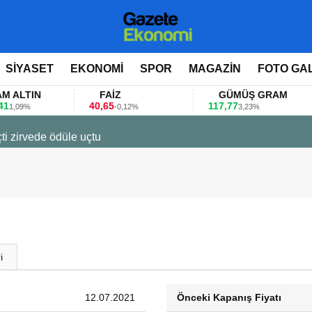
SİYASET
EKONOMİ
SPOR
MAGAZİN
FOTO GA
TIN
FAİZ
GÜMÜŞ GRAM
40,65
117,77
8
9%
-0,12%
3,23%
ti zirvede ödüle uçtu
i
12.07.2021
Önceki Kapanış Fiyatı