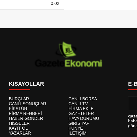
0.02
KISAYOLLAR
E-
BURÇLAR
CANLI BORSA
CANLI SONUÇLAR
CANLI TV
FİKSTÜR
FİRMA EKLE
FİRMA REHBERİ
GAZETELER
gaz
HABER GÖNDER
HAVA DURUMU
habe
HİSSELER
GİRİŞ YAP
gönd
KAYIT OL
KÜNYE
YAZARLAR
İLETİŞİM