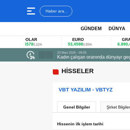
Haber ara...
GÜNDEM
DÜNYA
DOLAR
EURO
GRAM AL
45,3578
53,4598
6.890,41
0,11%
0,55%
1,0
23 Mart 2026 - 09:05
Kadın çalışan oranında dünyayı geç
HİSSELER
VBT YAZILIM - VBTYZ
Genel Bilgiler
Şirket Bilgiler
Hissenin ilk işlem tarihi