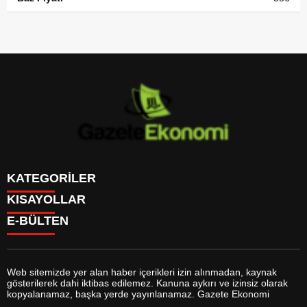
KATEGORİLER
KISAYOLLAR
GÜNDEM
E-BÜLTEN
DÜNYA
BURÇLAR
SİYASET
CANLI BORSA
EKONOMİ
CANLI SONUÇLAR
SPOR
CANLI TV
MAGAZİN
Web sitemizde yer alan haber içerikleri izin alınmadan, kaynak
FİKSTÜR
SAĞLIK
gösterilerek dahi iktibas edilemez. Kanuna aykırı ve izinsiz olarak
FİRMA EKLE
EĞİTİM
gazeteekonomi.com
e-bültenine abone olarak, tarafınıza haber,
kopyalanamaz, başka yerde yayınlanamaz. Gazete Ekonomi
FİRMA REHBERİ
YAŞAM
duyuru ve kampanya içerikli e-postaların gönderilmesini kabul etmiş