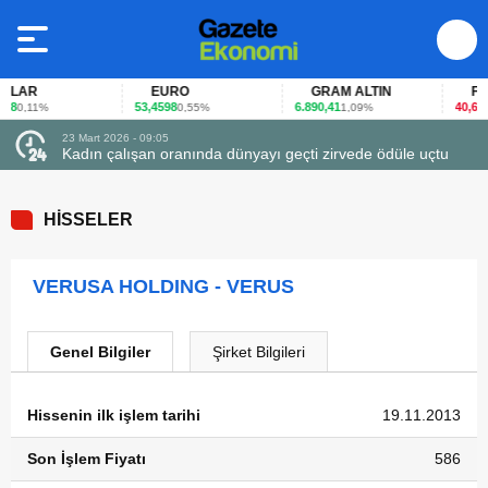
LAR
EURO
GRAM ALTIN
FAİZ
8
53,4598
6.890,41
40,65
0,11%
0,55%
1,09%
-0
23 Mart 2026 - 09:05
Kadın çalışan oranında dünyayı geçti zirvede ödüle uçtu
HİSSELER
VERUSA HOLDING - VERUS
Genel Bilgiler
Şirket Bilgileri
Hissenin ilk işlem tarihi
19.11.2013
Son İşlem Fiyatı
586