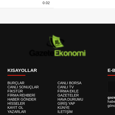
0.02
KISAYOLLAR
E-
BURÇLAR
CANLI BORSA
CANLI SONUÇLAR
CANLI TV
FİKSTÜR
FİRMA EKLE
FİRMA REHBERİ
GAZETELER
gaz
HABER GÖNDER
HAVA DURUMU
habe
HİSSELER
GİRİŞ YAP
gönd
KAYIT OL
KÜNYE
YAZARLAR
İLETİŞİM