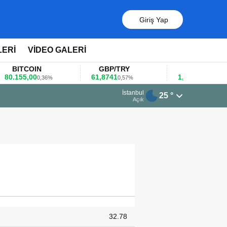
Giriş Yap
LERİ
VİDEO GALERİ
ITCOIN
GBP/TRY
EUR/USD
155,00
61,8741
1,1781
0,36%
0,57%
0,47%
İstanbul
25 °
eğerlendirdi
Açık
32.78