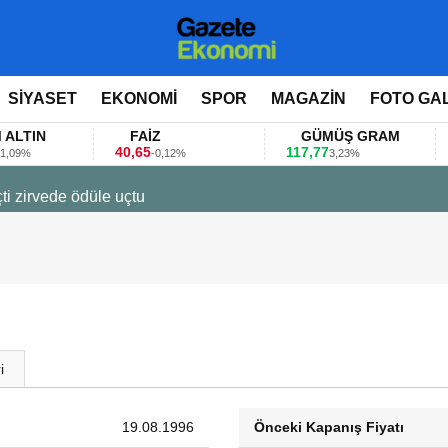
SİYASET
EKONOMİ
SPOR
MAGAZİN
FOTO GA
IN
FAİZ
GÜMÜŞ GRAM
B
40,65
117,77
80.
-0,12%
3,23%
23 Mart 2026 - 07:12
Firmalar gıda fuarlarını bu anket ile d
i
19.08.1996
Önceki Kapanış Fiyatı