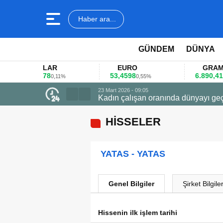
Haber ara...
GÜNDEM
DÜNYA
DOLAR
EURO
GRAM ALT
45,3578
53,4598
6.890,41
0,11%
0,55%
1,09%
geçti zirvede ödüle uçtu
HİSSELER
YATAS - YATAS
Genel Bilgiler
Şirket Bilgiler
Hissenin ilk işlem tarihi