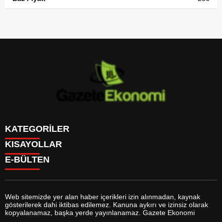
KATEGORİLER
KISAYOLLAR
GÜNDEM
E-BÜLTEN
DÜNYA
BURÇLAR
SİYASET
CANLI BORSA
EKONOMİ
CANLI SONUÇLAR
SPOR
CANLI TV
MAGAZİN
Web sitemizde yer alan haber içerikleri izin alınmadan, kaynak
FİKSTÜR
SAĞLIK
gösterilerek dahi iktibas edilemez. Kanuna aykırı ve izinsiz olarak
FİRMA EKLE
EĞİTİM
gazeteekonomi.com
e-bültenine abone olarak, tarafınıza haber,
kopyalanamaz, başka yerde yayınlanamaz. Gazete Ekonomi
FİRMA REHBERİ
YAŞAM
duyuru ve kampanya içerikli e-postaların gönderilmesini kabul etmiş