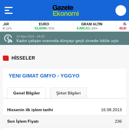
LAR
EURO
GRAM ALTIN
FAİZ
53,4598
6.890,41
40,65
0,11%
0,55%
1,09%
-0,
23 Mart 2026 - 09:05
Kadın çalışan oranında dünyayı geçti zirvede ödüle uçtu
HİSSELER
YENI GIMAT GMYO - YGGYO
Genel Bilgiler
Şirket Bilgileri
Hissenin ilk işlem tarihi
16.08.2013
Son İşlem Fiyatı
236