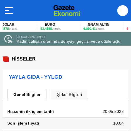
DOLAR
EURO
GRAM ALTIN
FA
3578
53,4598
6.890,41
40,65
0,11%
0,55%
1,09%
23 Mart 2026 - 09:05
Kadın çalışan oranında dünyayı geçti zirvede ödüle uçtu
HİSSELER
YAYLA GIDA - YYLGD
Genel Bilgiler
Şirket Bilgileri
Hissenin ilk işlem tarihi
20.05.2022
Son İşlem Fiyatı
10.04