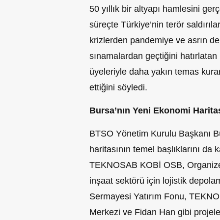
50 yıllık bir altyapı hamlesini gerç
süreçte Türkiye’nin terör saldırı
krizlerden pandemiye ve asrın d
sınamalardan geçtiğini hatırlata
üyeleriyle daha yakın temas kura
ettiğini söyledi.
Bursa’nın Yeni Ekonomi Haritas
BTSO Yönetim Kurulu Başkanı Bu
haritasının temel başlıklarını d
TEKNOSAB KOBİ OSB, Organize Ti
inşaat sektörü için lojistik depol
Sermayesi Yatırım Fonu, TEKN
Merkezi ve Fidan Han gibi projel