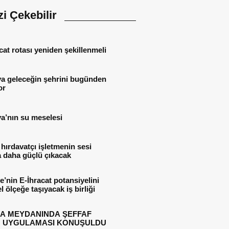
izi Çekebilir
cat rotası yeniden şekillenmeli
ya geleceğin şehrini bugünden
or
a’nın su meselesi
 hırdavatçı işletmenin sesi
 daha güçlü çıkacak
e’nin E-İhracat potansiyelini
l ölçeğe taşıyacak iş birliği
A MEYDANINDA ŞEFFAF
 UYGULAMASI KONUŞULDU