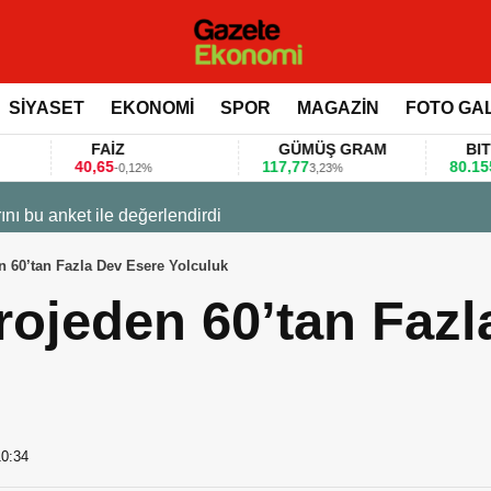
SİYASET
EKONOMİ
SPOR
MAGAZİN
FOTO GA
FAİZ
GÜMÜŞ GRAM
BITCOIN
0,65
117,77
80.155,00
-0,12%
3,23%
0,36%
 değerlendirdi
n 60’tan Fazla Dev Esere Yolculuk
rojeden 60’tan Fazl
10:34