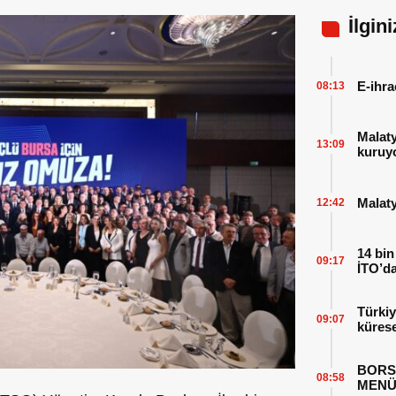
İlgin
E-ihra
08:13
Malat
13:09
kuruy
Malaty
12:42
14 bin
09:17
İTO’da
Türkiy
09:07
kürese
BORS
08:58
MENÜ