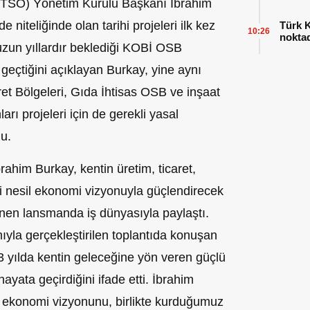
BTSO) Yönetim Kurulu Başkanı İbrahim
 niteliğinde olan tarihi projeleri ilk kez
Türk K
10:26
nokta
uzun yıllardır beklediği KOBİ OSB
eçtiğini açıklayan Burkay, yine aynı
et Bölgeleri, Gıda İhtisas OSB ve inşaat
arı projeleri için de gerekli yasal
u.
him Burkay, kentin üretim, ticaret,
yeni nesil ekonomi vizyonuyla güçlendirecek
lenen lansmanda iş dünyasıyla paylaştı.
ıyla gerçekleştirilen toplantıda konuşan
yılda kentin geleceğine yön veren güçlü
yata geçirdiğini ifade etti. İbrahim
 ekonomi vizyonunu, birlikte kurduğumuz