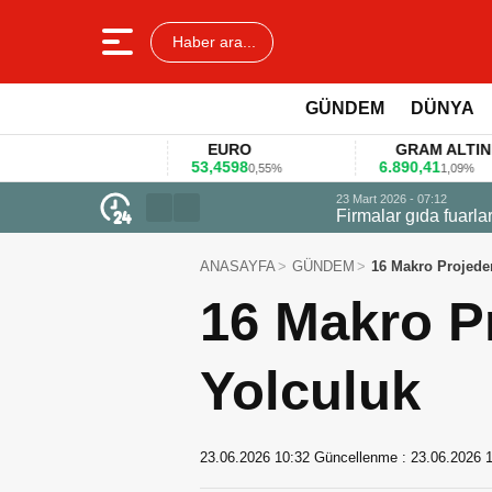
Haber ara...
GÜNDEM
DÜNYA
EURO
GRAM ALTIN
53,4598
6.890,41
4
1%
0,55%
1,09%
23 Mart 2026 - 07:12
Firmalar gıda fuarlarını bu anket ile
ANASAYFA
GÜNDEM
16 Makro Projede
16 Makro P
Yolculuk
23.06.2026 10:32
Güncellenme :
23.06.2026 