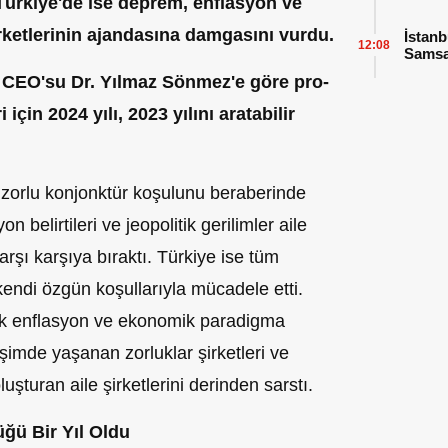
Türkiye'de ise deprem, enflasyon ve
irketlerinin ajandasına damgasını vurdu.
İstanb
12:08
Sams
 CEO'su Dr. Yılmaz Sönmez'e göre pro-
için 2024 yılı, 2023 yılını aratabilir
i zorlu konjonktür koşulunu beraberinde
n belirtileri ve jeopolitik gerilimler aile
 karşı karşıya bıraktı. Türkiye ise tüm
kendi özgün koşullarıyla mücadele etti.
k enflasyon ve ekonomik paradigma
şimde yaşanan zorluklar şirketleri ve
şturan aile şirketlerini derinden sarstı.
ğü Bir Yıl Oldu