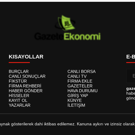
KISAYOLLAR
E-
BURÇLAR
CANLI BORSA
CANLI SONUÇLAR
CANLI TV
FİKSTÜR
FİRMA EKLE
FİRMA REHBERİ
GAZETELER
gaz
HABER GÖNDER
HAVA DURUMU
habe
HİSSELER
GİRİŞ YAP
gönd
KAYIT OL
KÜNYE
YAZARLAR
İLETİŞİM
kaynak gösterilerek dahi iktibas edilemez. Kanuna aykırı ve izinsiz ol