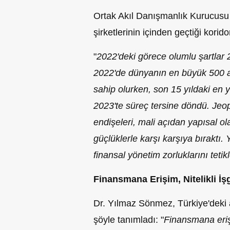
Ortak Akıl Danışmanlık Kurucusu
şirketlerinin içinden geçtiği kori
"
2022'deki görece olumlu şartlar 20
2022'de dünyanın en büyük 500 aile
sahip olurken, son 15 yıldaki en
2023'te süreç tersine döndü. Jeop
endişeleri, mali açıdan yapısal ola
güçlüklerle karşı karşıya bıraktı. 
finansal yönetim zorluklarını tetikl
Finansmana Erişim, Nitelikli İ
Dr. Yılmaz Sönmez, Türkiye'deki ail
şöyle tanımladı: "
Finansmana eriş