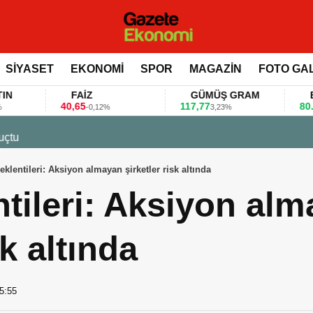
SİYASET
EKONOMİ
SPOR
MAGAZİN
FOTO GA
FAİZ
GÜMÜŞ GRAM
BITCOIN
40,65
117,77
80.155,00
-0,12%
3,23%
0,36
 değerlendirdi
eklentileri: Aksiyon almayan şirketler risk altında
tileri: Aksiyon al
sk altında
5:55