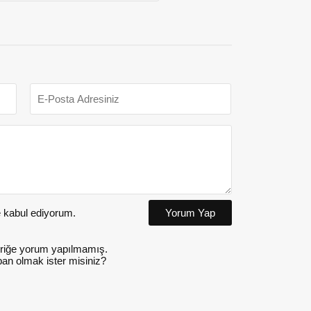
kabul ediyorum.
Yorum Yap
riğe yorum yapılmamış.
an olmak ister misiniz?