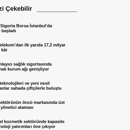
izi Çekebilir
Sigorta Borsa İstanbul’da
 başladı
elekom’dan ilk yarıda 17,2 milyar
 kâr
ayıcı sağlık sigortasında
alı kurum ağı genişliyor
teknolojileri ve yeni nesil
nlar sahada çiftçilerle buluştu
sektörünün öncü markasında üst
yönetici ataması
el kozmetik sektöründe kapasite
noloji yatırımları öne çıkıyor