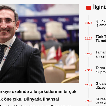
İlgin
Quick 
11:25
işleme
Türk T
11:14
TL net
Tamaml
07:59
anlaşm
Tarım 
07:48
ekipma
Gıda 
07:47
düzey 
rkiye özelinde aile şirketlerinin birçok
rak öne çıktı. Dünyada finansal
Küres
07:38
ve tek