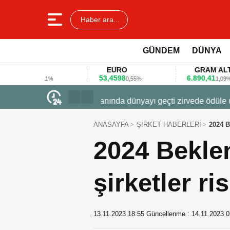
Haber ara...
GÜNDEM
DÜNYA
AR
EURO
GRAM ALTIN
8
53,4598
6.890,41
0,11%
0,55%
1,09%
23 Mart 2026 - 07:12
Firmalar gıda fuarlarını bu anket ile
ANASAYFA
ŞİRKET HABERLERİ
2024 B
2024 Beklen
şirketler ri
13.11.2023 18:55
Güncellenme :
14.11.2023 0