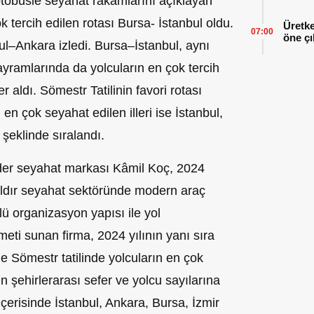
 otobüsle seyahat rakamlarını açıklayan
 tercih edilen rotası Bursa- İstanbul oldu.
Üretke
07:00
öne çı
ul–Ankara izledi. Bursa–İstanbul, aynı
amlarında da yolcuların en çok tercih
r aldı. Sömestr Tatilinin favori rotası
n çok seyahat edilen illeri ise İstanbul,
 şeklinde sıralandı.
lider seyahat markası Kâmil Koç, 2024
9 yıldır seyahat sektöründe modern araç
çlü organizasyon yapısı ile yol
zmeti sunan firma, 2024 yılının yanı sıra
 Sömestr tatilinde yolcuların en çok
etin şehirlerarası sefer ve yolcu sayılarına
içerisinde İstanbul, Ankara, Bursa, İzmir