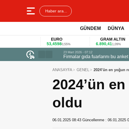
Haber ara...
GÜNDEM
DÜNYA
EURO
GRAM ALTIN
53,4598
6.890,41
4
%
0,55%
1,09%
23 Mart 2026 - 07:12
Firmalar gıda fuarlarını bu anket ile
ANASAYFA
GENEL
2024’ün en yoğun ro
2024’ün en 
oldu
06.01.2025 08:43
Güncellenme :
06.01.2025 