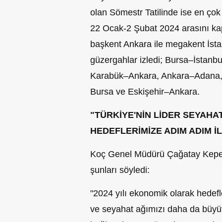
olan Sömestr Tatilinde ise en çok
22 Ocak-2 Şubat 2024 arasını kap
başkent Ankara ile megakent İstan
güzergahlar izledi; Bursa–İstanbu
Karabük–Ankara, Ankara–Adana, 
Bursa ve Eskişehir–Ankara.
"TÜRKİYE'NİN LİDER SEYAHA
HEDEFLERİMİZE ADIM ADIM İ
Koç Genel Müdürü Çağatay Kepek, 
şunları söyledi:
"2024 yılı ekonomik olarak hedefle
ve seyahat ağımızı daha da büyütt