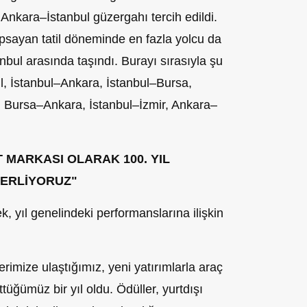
 Ankara–İstanbul güzergahı tercih edildi.
sayan tatil döneminde en fazla yolcu da
bul arasında taşındı. Burayı sırasıyla şu
l, İstanbul–Ankara, İstanbul–Bursa,
Bursa–Ankara, İstanbul–İzmir, Ankara–
T MARKASI OLARAK 100. YIL
LERLİYORUZ"
yıl genelindeki performanslarına ilişkin
rimize ulaştığımız, yeni yatırımlarla araç
üğümüz bir yıl oldu. Ödüller, yurtdışı