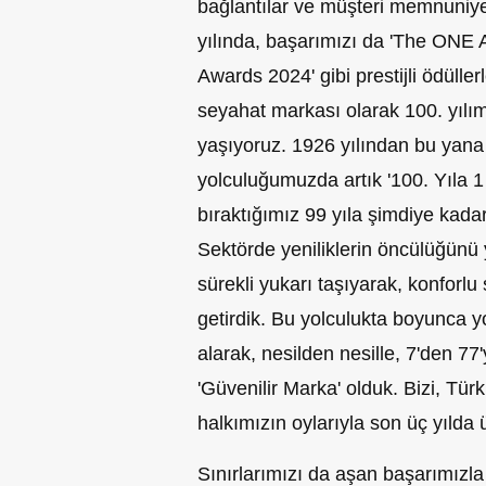
bağlantılar ve müşteri memnuniyet
yılında, başarımızı da 'The ONE 
Awards 2024' gibi prestijli ödülle
seyahat markası olarak 100. yılı
yaşıyoruz. 1926 yılından bu yana 
yolculuğumuzda artık '100. Yıla 1
bıraktığımız 99 yıla şimdiye kadar 
Sektörde yeniliklerin öncülüğünü
sürekli yukarı taşıyarak, konforlu 
getirdik. Bu yolculukta boyunca 
alarak, nesilden nesille, 7'den 77
'Güvenilir Marka' olduk. Bizi, Tür
halkımızın oylarıyla son üç yılda ü
Sınırlarımızı da aşan başarımızl