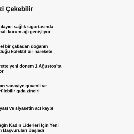
izi Çekebilir
ayıcı sağlık sigortasında
alı kurum ağı genişliyor
el bir çabadan doğanın
uğu kolektif bir harekete
rette yeni dönem 1 Ağustos’ta
or
an sanayiye güvenli ve
ülebilir gıda zinciri
yası ve siyasetin acı kaybı
ğin Kadın Liderleri İçin Yeni
 Başvuruları Başladı