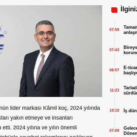
İlgin
Tamaml
07:59
anlaşm
Bireys
07:43
korund
E-tica
08:57
başlıy
Tarlad
11:23
sürdür
nün lider markası Kâmil koç, 2024 yılında
İş dün
10:10
kları yakın etmeye ve insanları
etti. 2024 yılına ve yılın önemli
Gelece
07:09
Dönem