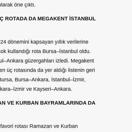
olarak öne çıktı.
 ÜÇ ROTADA DA MEGAKENT İSTANBUL
24 dönemini kapsayan yıllık verilerine
çok kullandığı rota Bursa–İstanbul oldu.
ul–Ankara güzergahları izledi. Megakent
len üç rotasında da yer aldığı listenin geri
–Bursa, Bursa–Ankara, İstanbul–İzmir,
nkara–İzmir ve Kayseri–Ankara.
ZAN VE KURBAN BAYRAMLARINDA DA
n favori rotası Ramazan ve Kurban