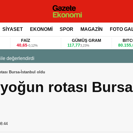
SİYASET
EKONOMİ
SPOR
MAGAZİN
FOTO GA
FAİZ
GÜMÜŞ GRAM
BITCOIN
0,65
117,77
80.155,00
-0,12%
3,23%
0,36%
 değerlendirdi
tası Bursa-İstanbul oldu
yoğun rotası Bursa
08:44