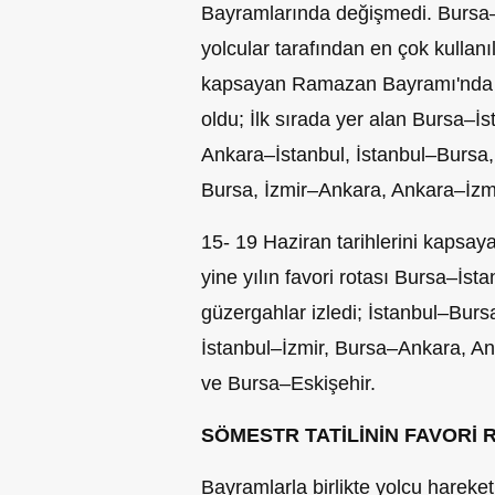
Bayramlarında değişmedi. Bursa–
yolcular tarafından en çok kullanıl
kapsayan Ramazan Bayramı'nda en 
oldu; İlk sırada yer alan Bursa–İs
Ankara–İstanbul, İstanbul–Bursa,
Bursa, İzmir–Ankara, Ankara–İzmir
15- 19 Haziran tarihlerini kapsay
yine yılın favori rotası Bursa–İsta
güzergahlar izledi; İstanbul–Burs
İstanbul–İzmir, Bursa–Ankara, A
ve Bursa–Eskişehir.
SÖMESTR TATİLİNİN FAVORİ 
Bayramlarla birlikte yolcu hareket