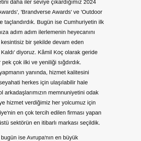
ini daha iler seviye çıkardığımız 2024
Awards', 'Brandverse Awards' ve 'Outdoor
rle taçlandırdık. Bugün ise Cumhuriyetin ilk
mıza adım adım ilerlemenin heyecanını
kesintisiz bir şekilde devam eden
 Kaldı' diyoruz. Kâmil Koç olarak geride
pek çok ilki ve yeniliği sığdırdık.
 yapmanın yanında, hizmet kalitesini
seyahati herkes için ulaşılabilir hale
yol arkadaşlarımızın memnuniyetini odak
'ye hizmet verdiğimiz her yolcumuz için
kiye'nin en çok tercih edilen firması yapan
stü sektörün en itibarlı markası seçildik.
a bugün ise Avrupa'nın en büyük