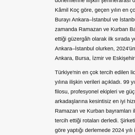
dönemlerine ilişkin şehirlerarası
Kâmil Koç göre, geçen yılın en çok
Burayı Ankara–İstanbul ve İstanb
zamanda Ramazan ve Kurban Bayr
ettiği güzergâh olarak ilk sırada ye
Ankara–İstanbul olurken, 2024'ün e
Ankara, Bursa, İzmir ve Eskişehir
Türkiye'nin en çok tercih edilen 
yılına ilişkin verileri açıkladı. 9
filosu, profesyonel ekipleri ve gü
arkadaşlarına kesintisiz en iyi hi
Ramazan ve Kurban bayramları ile
tercih ettiği rotaları derledi. Şirk
göre yaptığı derlemede 2024 yılı 