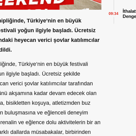
İthala
09:34
Denges
ahipliğinde, Türkiye’nin en büyük
tivali yoğun ilgiyle başladı. Ücretsiz
ndaki heyecan verici şovlar katılımcılar
ildi.
liğinde, Türkiye’nin en büyük festivali
 ilgiyle başladı. Ücretsiz şekilde
an verici şovlar katılımcılar tarafından
r günü akşamına kadar devam edecek olan
la, bisikletten koşuya, atletizmden buz
ın buluşmasına ve eğlenceli deneyim
renalin ve eğlence dolu aktivitelerin bir an
rklı dallarda müsabakalar, birbirinden