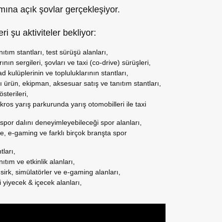
ımına açık şovlar gerçekleşiyor.
i şu aktiviteler bekliyor:
tım stantları, test sürüşü alanları,
nın sergileri, şovları ve taxi (co-drive) sürüşleri,
d kulüplerinin ve topluluklarının stantları,
lı ürün, ekipman, aksesuar satış ve tanıtım stantları,
sterileri,
 kros yarış parkurunda yarış otomobilleri ile taxi
ı spor dalını deneyimleyebileceği spor alanları,
one, e-gaming ve farklı birçok branşta spor
tları,
tım ve etkinlik alanları,
sirk, simülatörler ve e-gaming alanları,
 yiyecek & içecek alanları,