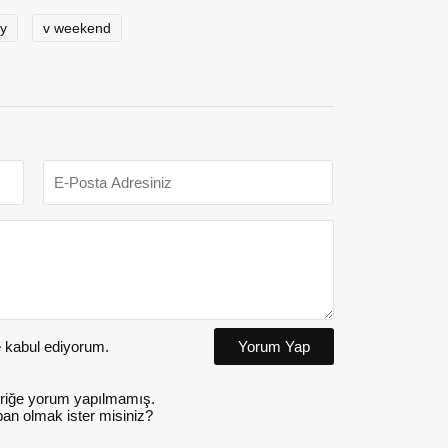
ty
v weekend
kabul ediyorum.
Yorum Yap
riğe yorum yapılmamış.
an olmak ister misiniz?