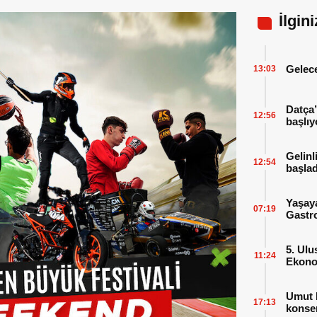
İlgin
Gelece
13:03
Datça’
12:56
başlıy
Gelinl
12:54
başlad
Yaşay
07:19
Gastro
5. Ulu
11:24
Ekonom
Sahne
Umut 
17:13
konser