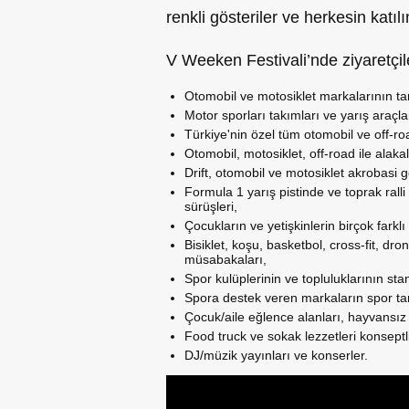
renkli gösteriler ve herkesin katıl
V Weeken Festivali’nde ziyaretçiler
Otomobil ve motosiklet markalarının tanı
Motor sporları takımları ve yarış araçları
Türkiye'nin özel tüm otomobil ve off-roa
Otomobil, motosiklet, off-road ile alaka
Drift, otomobil ve motosiklet akrobasi gö
Formula 1 yarış pistinde ve toprak ralli
sürüşleri,
Çocukların ve yetişkinlerin birçok farkl
Bisiklet, koşu, basketbol, cross-fit, dr
müsabakaları,
Spor kulüplerinin ve topluluklarının stan
Spora destek veren markaların spor tanı
Çocuk/aile eğlence alanları, hayvansız 
Food truck ve sokak lezzetleri konseptli
DJ/müzik yayınları ve konserler.