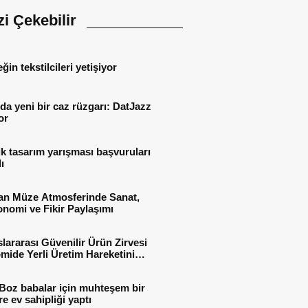
izi Çekebilir
ğin tekstilcileri yetişiyor
da yeni bir caz rüzgarı: DatJazz
or
ik tasarım yarışması başvuruları
ı
an Müze Atmosferinde Sanat,
nomi ve Fikir Paylaşımı
slararası Güvenilir Ürün Zirvesi
ide Yerli Üretim Hareketini
ye Çıkarıyor
Boz babalar için muhteşem bir
e ev sahipliği yaptı