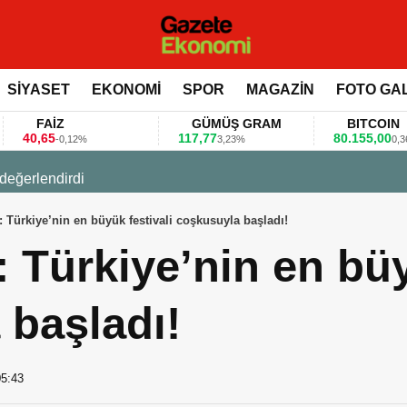
SİYASET
EKONOMİ
SPOR
MAGAZİN
FOTO GA
FAİZ
GÜMÜŞ GRAM
BITCOIN
,65
117,77
80.155,00
-0,12%
3,23%
0,36%
 değerlendirdi
Türkiye’nin en büyük festivali coşkusuyla başladı!
Türkiye’nin en büy
 başladı!
05:43