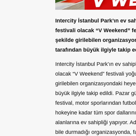
Intercity İstanbul Park’ın ev s
festivali olacak “V Weekend” fes
şekilde girilebilen organizasyo
tarafından büyük ilgiyle takip ed
Intercity İstanbul Park’ın ev sahip
olacak “V Weekend” festivali yoğun
girilebilen organizasyondaki heyec
büyük ilgiyle takip edildi. Paza
festival, motor sporlarından futbo
hokeyine kadar tüm spor dalların
alanlarına ev sahipliği yapıyor. Ad
bile durmadığı organizasyonda, fa