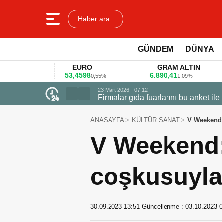
Haber ara...
GÜNDEM
DÜNYA
EURO
GRAM ALTIN
53,4598
6.890,41
40
%
0,55%
1,09%
23 Mart 2026 - 07:12
Firmalar gıda fuarlarını bu anket ile
ANASAYFA
KÜLTÜR SANAT
V Weekend: 
V Weekend: 
coşkusuyla
30.09.2023 13:51
Güncellenme :
03.10.2023 