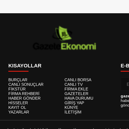
KISAYOLLAR
E-
BURÇLAR
CANLI BORSA
CANLI SONUÇLAR
CANLI TV
FİKSTÜR
FİRMA EKLE
FİRMA REHBERİ
GAZETELER
gaz
HABER GÖNDER
HAVA DURUMU
habe
HİSSELER
GİRİŞ YAP
gönd
KAYIT OL
KÜNYE
YAZARLAR
İLETİŞİM