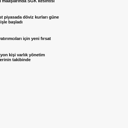
i maaşlarında SGK kesintisi
t piyasada döviz kurları güne
işle başladı
atırımcıları için yeni fırsat
lyon kişi varlık yönetim
lerinin takibinde