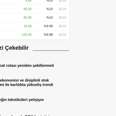
9,68
%10
18:10
80,30
%10
18:10
80,30
%10
18:10
19,48
%9.99
18:10
155,40
%9.98
18:10
izi Çekebilir
cat rotası yeniden şekillenmeli
ekonomisi ve disiplinli stok
mi ile karlılıkta yükseliş trendi
ğin tekstilcileri yetişiyor