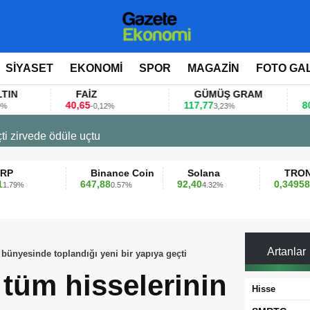
SİYASET
EKONOMİ
SPOR
MAGAZİN
FOTO GA
FAİZ
GÜMÜŞ GRAM
BITCOIN
40,65
117,77
80.155,00
-0,12%
3,23%
0,
 değerlendirdi
Binance Coin
Solana
TRON
647,88
92,40
0,349589
0.57%
4.32%
0.42%
Artanlar
 bünyesinde toplandığı yeni bir yapıya geçti
 tüm hisselerinin
Hisse