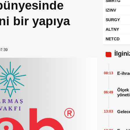
SMRTG
bünyesinde
IZINV
ni bir yapıya
SURGY
ALTNY
NETCD
07:39
İlgin
E-ihra
08:13
Ölçek 
06:49
yöneti
Gelece
13:03