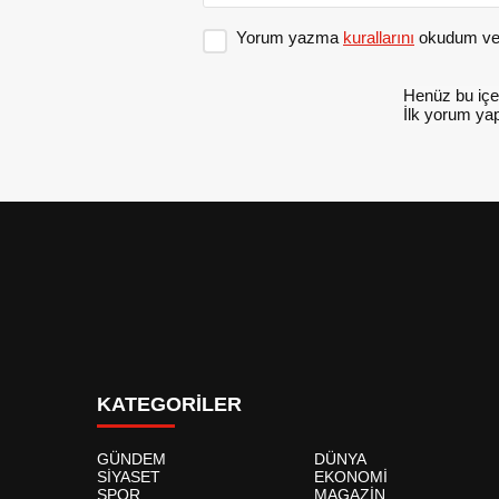
Yorum yazma
kurallarını
okudum ve 
Henüz bu içe
İlk yorum yap
KATEGORİLER
GÜNDEM
DÜNYA
SİYASET
EKONOMİ
SPOR
MAGAZİN