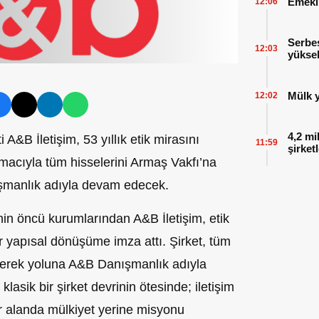
Emekl
12:06
Serbes
12:03
yüksel
Mülk y
12:02
4,2 mi
ti A&B İletişim, 53 yıllık etik mirasını
11:59
şirket
acıyla tüm hisselerini Armaş Vakfı’na
ışmanlık adıyla devam edecek.
inin öncü kurumlarından A&B İletişim, etik
ir yapısal dönüşüme imza attı. Şirket, tüm
derek yoluna A&B Danışmanlık adıyla
lasik bir şirket devrinin ötesinde; iletişim
ir alanda mülkiyet yerine misyonu