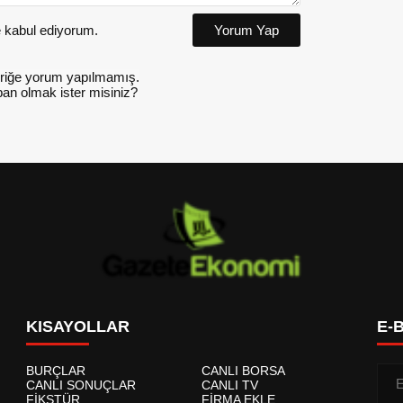
kabul ediyorum.
Yorum Yap
riğe yorum yapılmamış.
an olmak ister misiniz?
KISAYOLLAR
E-
BURÇLAR
CANLI BORSA
CANLI SONUÇLAR
CANLI TV
FİKSTÜR
FİRMA EKLE