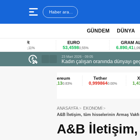
Haber ara...
GÜNDEM
DÜNYA
LAR
EURO
GRAM ALTIN
78
53,4598
6.890,41
0,11%
0,55%
1,09%
23 Mart 2026 - 07:12
Firmalar gıda fuarlarını bu anket ile
in
Ethereum
Tether
XRP
2.313,13
0,999864
1,41
.11%
0.83%
0.00%
1.79%
ANASAYFA
EKONOMİ
A&B İletişim, tüm hisselerinin Armaş Vakfı
A&B İletişim,